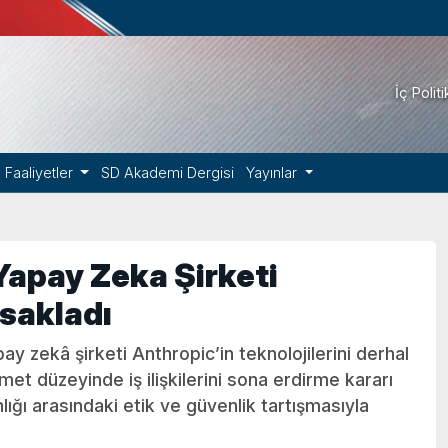
İç Polit
Faaliyetler
SD Akademi Dergisi
Yayınlar
Yapay Zeka Şirketi
asakladı
 zekâ şirketi Anthropic’in teknolojilerini derhal
et düzeyinde iş ilişkilerini sona erdirme kararı
ığı arasındaki etik ve güvenlik tartışmasıyla