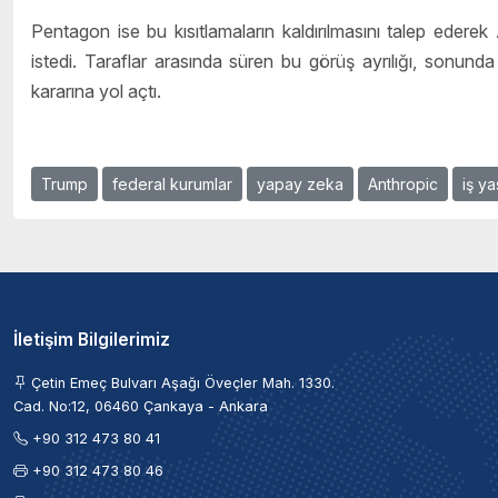
Pentagon ise bu kısıtlamaların kaldırılmasını talep ederek
istedi. Taraflar arasında süren bu görüş ayrılığı, sonunda T
kararına yol açtı.
Trump
federal kurumlar
yapay zeka
Anthropic
iş ya
İletişim Bilgilerimiz
Çetin Emeç Bulvarı Aşağı Öveçler Mah. 1330.
Cad. No:12, 06460 Çankaya - Ankara
+90 312 473 80 41
+90 312 473 80 46