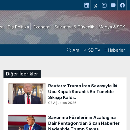
ika
Dış Politika
Ekonomi
Savunma & Güvenlik
Medya & STK
Ara
SD TV
Haberler
Diğer İçerikler
Reuters: Trump İran Savaşıyla İki
Ucu Kapalı Karanlık Bir Tünelde
Sıkışıp Kaldı..
07 Ağustos 2026
Savunma Füzelerinin Azaldığına
Dair Pentagon’dan Sızan Haberler
Nedeniyle Trump Savaş..