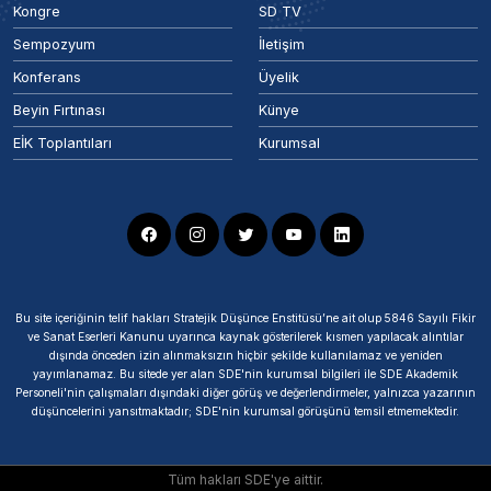
Kongre
SD TV
Sempozyum
İletişim
Konferans
Üyelik
Beyin Fırtınası
Künye
EİK Toplantıları
Kurumsal
Bu site içeriğinin telif hakları Stratejik Düşünce Enstitüsü’ne ait olup 5846 Sayılı Fikir
ve Sanat Eserleri Kanunu uyarınca kaynak gösterilerek kısmen yapılacak alıntılar
dışında önceden izin alınmaksızın hiçbir şekilde kullanılamaz ve yeniden
yayımlanamaz. Bu sitede yer alan SDE'nin kurumsal bilgileri ile SDE Akademik
Personeli'nin çalışmaları dışındaki diğer görüş ve değerlendirmeler, yalnızca yazarının
düşüncelerini yansıtmaktadır; SDE'nin kurumsal görüşünü temsil etmemektedir.
Tüm hakları SDE'ye aittir.