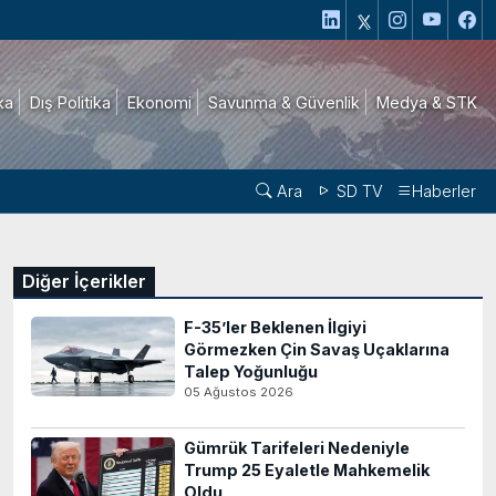
ika
Dış Politika
Ekonomi
Savunma & Güvenlik
Medya & STK
Ara
SD TV
Haberler
Diğer İçerikler
F-35’ler Beklenen İlgiyi
Görmezken Çin Savaş Uçaklarına
Talep Yoğunluğu
05 Ağustos 2026
Gümrük Tarifeleri Nedeniyle
Trump 25 Eyaletle Mahkemelik
Oldu