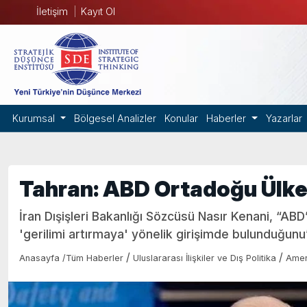
İletişim
Kayıt Ol
Kurumsal
Bölgesel Analizler
Konular
Haberler
Yazarlar
Tahran: ABD Ortadoğu Ülkele
İran Dışişleri Bakanlığı Sözcüsü Nasır Kenani, “ABD
'gerilimi artırmaya' yönelik girişimde bulunduğunu”
/
/
Anasayfa
/
Tüm Haberler
Uluslararası İlişkiler ve Dış Politika
Amer