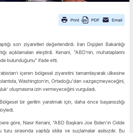
ı son ziyaretleri değerlendirdi. İran Dışişleri Bakanlığı
ı açıklamaları eleştirdi. Kenani, “ABD’nin, muhataplarını
imde bulunduğunu” ifade etti.
abistan’ı içeren bölgesel ziyaretini tamamlayarak ülkesine
 toplantıda, Washington’ın, Ortadoğu'dan vazgeçmeyeceğini,
oşluk’ oluşmasına izin vermeyeceğini vurguladı.
ölgesel bir gerilim yaratmak için, daha önce başarısızlığı
öyledi.
abere göre, Nasır Kenani, “ABD Başkanı Joe Biden'ın Cidde
turu sırasında yaptığı iddia ve suçlamalar asılsızdır. Bu