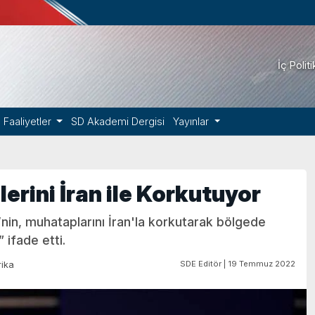
İç Polit
Faaliyetler
SD Akademi Dergisi
Yayınlar
rini İran ile Korkutuyor
’nin, muhataplarını İran'la korkutarak bölgede
 ifade etti.
SDE Editör | 19 Temmuz 2022
ika