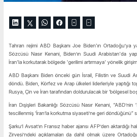
Tahran rejimi ABD Başkanı Joe Biden'ın Ortadoğu’ya yaptığ
Sözcüsü Nasır Kenani, Biden’ın Suudi Arabistan'da yaptığ
İran'la korkutarak bölgede 'gerilimi artırmaya' yönelik giriş
ABD Başkanı Biden önceki gün İsrail, Filistin ve Suudi Ar
döndü. Biden, Körfez ve Arap ülkeleri liderleriyle yaptığı
Rusya, Çin ve İran tarafından doldurulacak bir ‘bölgesel b
İran Dışişleri Bakanlığı Sözcüsü Nasır Kenani, “ABD’nin ‘B
tescillenmiş ‘İran’la korkutma siyaseti’ne geri döndüğünü” s
Şarku’l Avsat’ın Fransız haber ajansı AFP’den aktardığı h
Zirvesi’ndeki açıklamaları da dahil olmak üzere Ortadoğu 