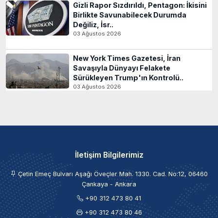
Gizli Rapor Sızdırıldı, Pentagon: İkisini
Birlikte Savunabilecek Durumda
Değiliz, İsr..
03 Ağustos 2026
New York Times Gazetesi, İran
Savaşıyla Dünyayı Felakete
Sürükleyen Trump'ın Kontrolü..
03 Ağustos 2026
İletişim Bilgilerimiz
Çetin Emeç Bulvarı Aşağı Öveçler Mah. 1330. Cad. No:12, 06460
Çankaya - Ankara
+90 312 473 80 41
+90 312 473 80 46