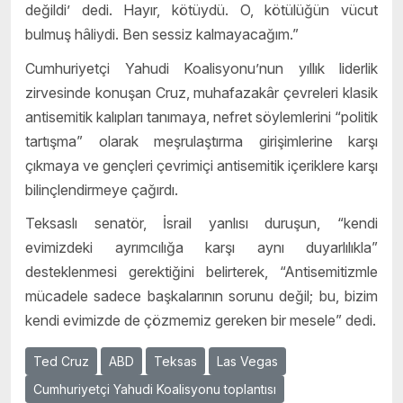
değildi’ dedi. Hayır, kötüydü. O, kötülüğün vücut
bulmuş hâliydi. Ben sessiz kalmayacağım.”
Cumhuriyetçi Yahudi Koalisyonu’nun yıllık liderlik
zirvesinde konuşan Cruz, muhafazakâr çevreleri klasik
antisemitik kalıpları tanımaya, nefret söylemlerini “politik
tartışma” olarak meşrulaştırma girişimlerine karşı
çıkmaya ve gençleri çevrimiçi antisemitik içeriklere karşı
bilinçlendirmeye çağırdı.
Teksaslı senatör, İsrail yanlısı duruşun, “kendi
evimizdeki ayrımcılığa karşı aynı duyarlılıkla”
desteklenmesi gerektiğini belirterek, “Antisemitizmle
mücadele sadece başkalarının sorunu değil; bu, bizim
kendi evimizde de çözmemiz gereken bir mesele” dedi.
Ted Cruz
ABD
Teksas
Las Vegas
Cumhuriyetçi Yahudi Koalisyonu toplantısı