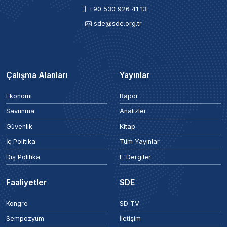
+90 530 926 41 13
sde@sde.org.tr
Çalışma Alanları
Yayınlar
Ekonomi
Rapor
Savunma
Analizler
Güvenlik
Kitap
İç Politika
Tüm Yayınlar
Dış Politika
E-Dergiler
Faaliyetler
SDE
Kongre
SD TV
Sempozyum
İletişim