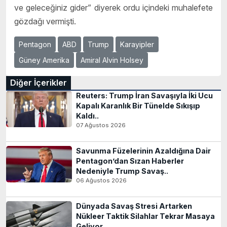
ve geleceğiniz gider” diyerek ordu içindeki muhalefete
gözdağı vermişti.
Pentagon
ABD
Trump
Karayipler
Güney Amerika
Amiral Alvin Holsey
Diğer İçerikler
Reuters: Trump İran Savaşıyla İki Ucu
Kapalı Karanlık Bir Tünelde Sıkışıp
Kaldı..
07 Ağustos 2026
Savunma Füzelerinin Azaldığına Dair
Pentagon’dan Sızan Haberler
Nedeniyle Trump Savaş..
06 Ağustos 2026
Dünyada Savaş Stresi Artarken
Nükleer Taktik Silahlar Tekrar Masaya
Geliyor