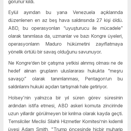
görünür kıldı.
Eylül ayından bu yana Venezuela açıklarında
düzenlenen en az beş hava saldırısında 27 kişi öldü.
ABD, bu operasyonları “uyuşturucu ile mücadele”
olarak tanımlasa da, uzmanlar ve bazı Kongre üyeleri,
operasyonların Maduro hükümetini zayıflatmaya
yönelik örtülü bir savaş olduğunu savunuyor.
Ne Kongre’den bir çatışma yetkisi alınmış olması ne de
hedef alınan grupların uluslararası hukukta “meşru
savaşçı” olarak tanımlanması, Pentagon’un bu
saldırılarını hukuki açıdan tartışmalı hale getiriyor.
Holsey'nin yalnızca bir yıl süren görev süresinin
ardından istifa etmesi, ABD askeri komuta zincirinde
uzun yıllardır görülmeyen bir kırılma olarak kayda geçti.
Temsilciler Meclisi Silahlı Hizmetler Komitesi’nin kıdemli
üyesi Adam Smith, "Trump öncesinde hiçbir muharip