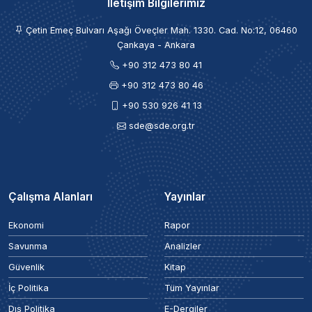
İletişim Bilgilerimiz
Çetin Emeç Bulvarı Aşağı Öveçler Mah. 1330. Cad. No:12, 06460
Çankaya - Ankara
+90 312 473 80 41
+90 312 473 80 46
+90 530 926 41 13
sde@sde.org.tr
Çalışma Alanları
Yayınlar
Ekonomi
Rapor
Savunma
Analizler
Güvenlik
Kitap
İç Politika
Tüm Yayınlar
Dış Politika
E-Dergiler