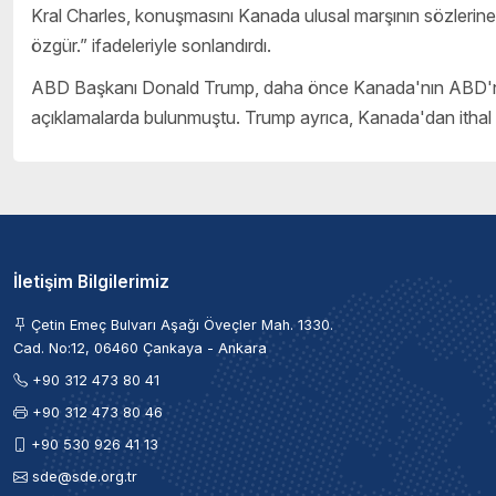
Kral Charles, konuşmasını Kanada ulusal marşının sözlerin
özgür.” ifadeleriyle sonlandırdı.
ABD Başkanı Donald Trump, daha önce Kanada'nın ABD'nin 
açıklamalarda bulunmuştu. Trump ayrıca, Kanada'dan ithal edi
İletişim Bilgilerimiz
Çetin Emeç Bulvarı Aşağı Öveçler Mah. 1330.
Cad. No:12, 06460 Çankaya - Ankara
+90 312 473 80 41
+90 312 473 80 46
+90 530 926 41 13
sde@sde.org.tr