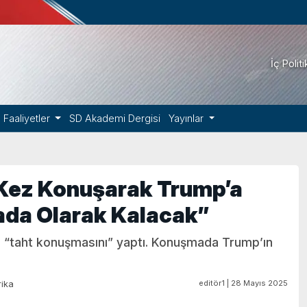
İç Polit
Faaliyetler
SD Akademi Dergisi
Yayınlar
 Kez Konuşarak Trump’a
ada Olarak Kalacak”
 ve “taht konuşmasını” yaptı. Konuşmada Trump’ın
editör1 | 28 Mayıs 2025
ika