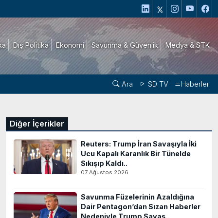
ika
Dış Politika
Ekonomi
Savunma & Güvenlik
Medya & STK
Ara
SD TV
Haberler
Diğer İçerikler
Reuters: Trump İran Savaşıyla İki
Ucu Kapalı Karanlık Bir Tünelde
Sıkışıp Kaldı..
07 Ağustos 2026
Savunma Füzelerinin Azaldığına
Dair Pentagon’dan Sızan Haberler
Nedeniyle Trump Savaş..