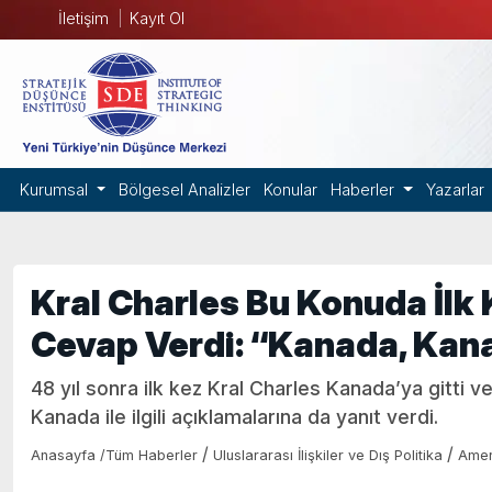
İletişim
Kayıt Ol
Kurumsal
Bölgesel Analizler
Konular
Haberler
Yazarlar
Kral Charles Bu Konuda İlk
Cevap Verdi: “Kanada, Kan
48 yıl sonra ilk kez Kral Charles Kanada’ya gitti
Kanada ile ilgili açıklamalarına da yanıt verdi.
/
/
Anasayfa
/
Tüm Haberler
Uluslararası İlişkiler ve Dış Politika
Amer