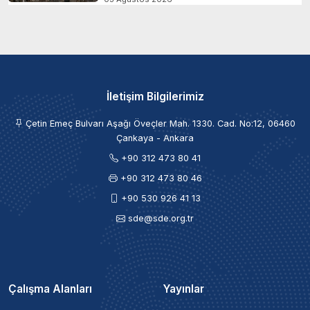
İletişim Bilgilerimiz
Çetin Emeç Bulvarı Aşağı Öveçler Mah. 1330. Cad. No:12, 06460
Çankaya - Ankara
+90 312 473 80 41
+90 312 473 80 46
+90 530 926 41 13
sde@sde.org.tr
Çalışma Alanları
Yayınlar