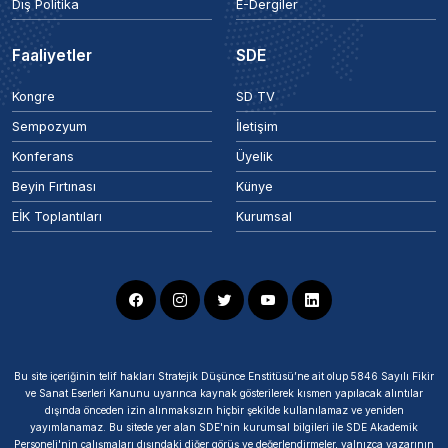
Dış Politika
E-Dergiler
Faaliyetler
SDE
Kongre
SD TV
Sempozyum
İletişim
Konferans
Üyelik
Beyin Fırtınası
Künye
EİK Toplantıları
Kurumsal
Bu site içeriğinin telif hakları Stratejik Düşünce Enstitüsü’ne ait olup 5846 Sayılı Fikir
ve Sanat Eserleri Kanunu uyarınca kaynak gösterilerek kısmen yapılacak alıntılar
dışında önceden izin alınmaksızın hiçbir şekilde kullanılamaz ve yeniden
yayımlanamaz. Bu sitede yer alan SDE'nin kurumsal bilgileri ile SDE Akademik
Personeli'nin çalışmaları dışındaki diğer görüş ve değerlendirmeler, yalnızca yazarının