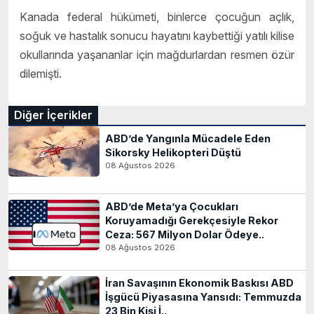
Kanada federal hükümeti, binlerce çocuğun açlık,
soğuk ve hastalık sonucu hayatını kaybettiği yatılı kilise
okullarında yaşananlar için mağdurlardan resmen özür
dilemişti.
Diğer İçerikler
ABD’de Yangınla Mücadele Eden
Sikorsky Helikopteri Düştü
08 Ağustos 2026
ABD’de Meta’ya Çocukları
Koruyamadığı Gerekçesiyle Rekor
Ceza: 567 Milyon Dolar Ödeye..
08 Ağustos 2026
İran Savaşının Ekonomik Baskısı ABD
İşgücü Piyasasına Yansıdı: Temmuzda
23 Bin Kişi İ..