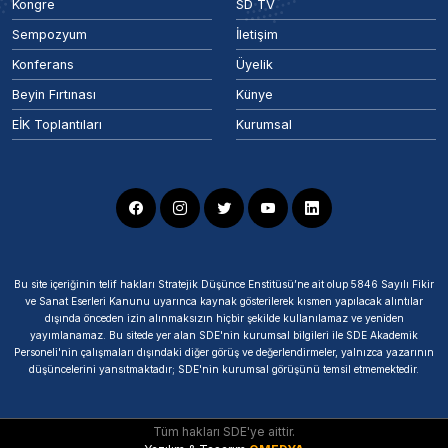
Kongre
SD TV
Sempozyum
İletişim
Konferans
Üyelik
Beyin Fırtınası
Künye
EİK Toplantıları
Kurumsal
Bu site içeriğinin telif hakları Stratejik Düşünce Enstitüsü’ne ait olup 5846 Sayılı Fikir
ve Sanat Eserleri Kanunu uyarınca kaynak gösterilerek kısmen yapılacak alıntılar
dışında önceden izin alınmaksızın hiçbir şekilde kullanılamaz ve yeniden
yayımlanamaz. Bu sitede yer alan SDE'nin kurumsal bilgileri ile SDE Akademik
Personeli'nin çalışmaları dışındaki diğer görüş ve değerlendirmeler, yalnızca yazarının
düşüncelerini yansıtmaktadır; SDE'nin kurumsal görüşünü temsil etmemektedir.
Tüm hakları SDE'ye aittir.