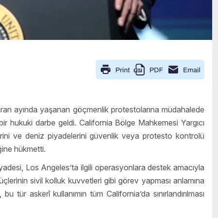
ziran ayında yaşanan göçmenlik protestolarına müdahalede
 bir hukuki darbe geldi. California Bölge Mahkemesi Yargıcı
rini ve deniz piyadelerini güvenlik veya protesto kontrolü
ğine hükmetti.
desi, Los Angeles’ta ilgili operasyonlara destek amacıyla
üçlerinin sivil kolluk kuvvetleri gibi görev yapması anlamına
bu tür askerî kullanımın tüm California’da sınırlandırılması