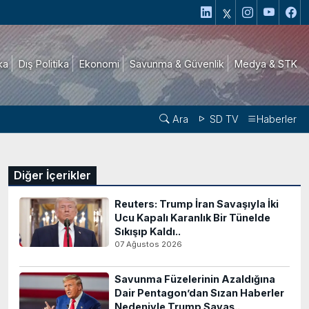
ika
Dış Politika
Ekonomi
Savunma & Güvenlik
Medya & STK
Ara
SD TV
Haberler
Diğer İçerikler
Reuters: Trump İran Savaşıyla İki
Ucu Kapalı Karanlık Bir Tünelde
Sıkışıp Kaldı..
07 Ağustos 2026
Savunma Füzelerinin Azaldığına
Dair Pentagon’dan Sızan Haberler
Nedeniyle Trump Savaş..