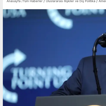
/
/
Anasayfa
/
Tüm Haberler
Uluslararası İlişkiler ve Dış Politika
Amer