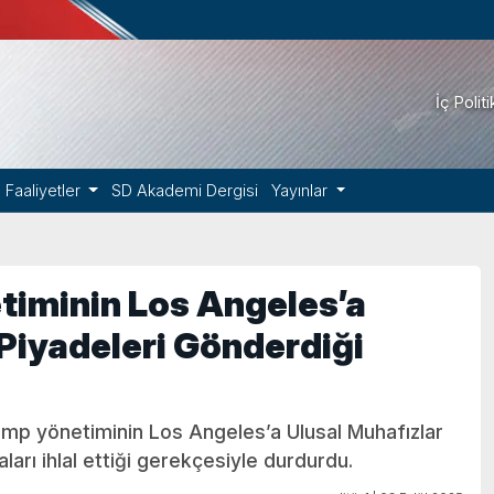
İç Polit
Faaliyetler
SD Akademi Dergisi
Yayınlar
timinin Los Angeles’a
 Piyadeleri Gönderdiği
rump yönetiminin Los Angeles’a Ulusal Muhafızlar
arı ihlal ettiği gerekçesiyle durdurdu.