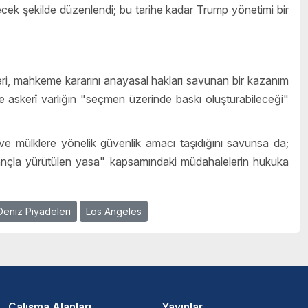
ecek şekilde düzenlendi; bu tarihe kadar Trump yönetimi bir
eri, mahkeme kararını anayasal hakları savunan bir kazanım
e askerî varlığın "seçmen üzerinde baskı oluşturabileceği"
e mülklere yönelik güvenlik amacı taşıdığını savunsa da;
nçla yürütülen yasa" kapsamındaki müdahalelerin hukuka
Deniz Piyadeleri
Los Angeles
Çalışma Alanları
Yayınlar