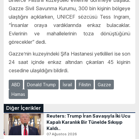
binlerce Filistinli kuzeydeki evlerine dönmeye başladı.
Gazze Sivil Savunma Kurumu, 300 bin kişinin bölgeye
ulaştığını açıklarken, UNICEF sözcüsü Tess Ingram,
“İnsanlar oraya vardıklarında enkaz bulacaklar.
Evlerinin ve mahallelerinin toza dönüştüğünü
görecekler” dedi.
Gazze’nin kuzeyindeki Şifa Hastanesi yetkilileri ise son
24 saat içinde enkaz altından çıkarılan 45 kişinin
cesedine ulaşıldığını bildirdi.
ABD
Donald Trump
İsrail
Filistin
Gazze
Hamas
Diğer İçerikler
Reuters: Trump İran Savaşıyla İki Ucu
Kapalı Karanlık Bir Tünelde Sıkışıp
Kaldı..
07 Ağustos 2026