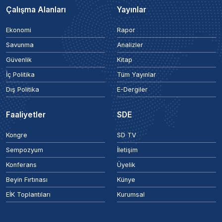
Çalışma Alanları
Yayınlar
Ekonomi
Rapor
Savunma
Analizler
Güvenlik
Kitap
İç Politika
Tüm Yayınlar
Dış Politika
E-Dergiler
Faaliyetler
SDE
Kongre
SD TV
Sempozyum
İletişim
Konferans
Üyelik
Beyin Fırtınası
Künye
EİK Toplantıları
Kurumsal