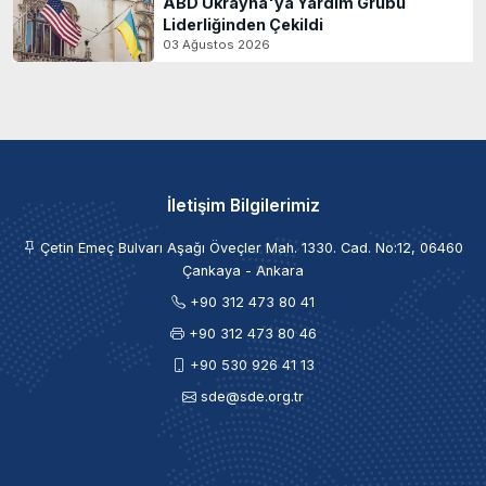
ABD Ukrayna'ya Yardım Grubu
Liderliğinden Çekildi
03 Ağustos 2026
İletişim Bilgilerimiz
Çetin Emeç Bulvarı Aşağı Öveçler Mah. 1330. Cad. No:12, 06460
Çankaya - Ankara
+90 312 473 80 41
+90 312 473 80 46
+90 530 926 41 13
sde@sde.org.tr