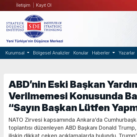
İletişim
Kayıt Ol
Kurumsal
Bölgesel Analizler
Konular
Haberler
Yazarlar
ABD’nin Eski Başkan Yardımc
Verilmemesi Konusunda Baş
“Sayın Başkan Lütfen Yap
NATO Zirvesi kapsamında Ankara’da Cumhurbaşkan
toplantısı düzenleyen ABD Başkanı Donald Trump, 
ilişkin dikkat çeken açıklamalarda bulundu. Trump