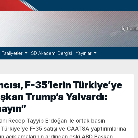
İç Polit
Faaliyetler
SD Akademi Dergisi
Yayınlar
ısı, F-35’lerin Türkiye’ye
kan Trump’a Yalvardı:
mayın”
ı Recep Tayyip Erdoğan ile ortak basın
Türkiye’ye F-35 satışı ve CAATSA yaptırımlarına
’ın açıklamalarının ardından eski ABD Başkan