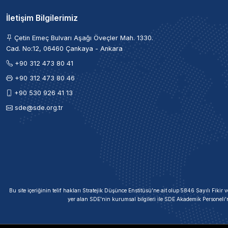
İletişim Bilgilerimiz
Çetin Emeç Bulvarı Aşağı Öveçler Mah. 1330.
Cad. No:12, 06460 Çankaya - Ankara
+90 312 473 80 41
+90 312 473 80 46
+90 530 926 41 13
sde@sde.org.tr
Bu site içeriğinin telif hakları Stratejik Düşünce Enstitüsü’ne ait olup 5846 Sayılı Fik
yer alan SDE'nin kurumsal bilgileri ile SDE Akademik Personeli'