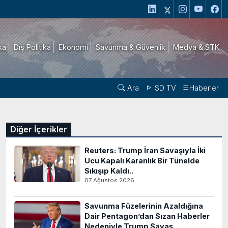
ika
Dış Politika
Ekonomi
Savunma & Güvenlik
Medya & STK
Ara
SD TV
Haberler
Diğer İçerikler
Reuters: Trump İran Savaşıyla İki
Ucu Kapalı Karanlık Bir Tünelde
Sıkışıp Kaldı..
07 Ağustos 2026
Savunma Füzelerinin Azaldığına
Dair Pentagon’dan Sızan Haberler
Nedeniyle Trump Savaş..