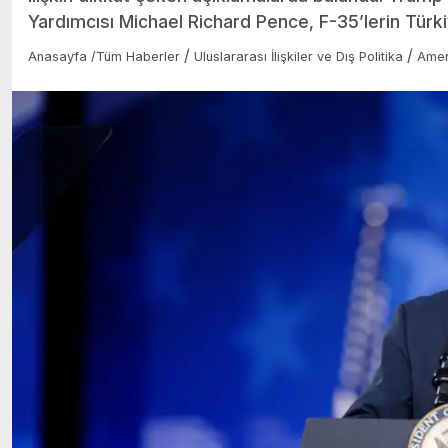
Yardımcısı Michael Richard Pence, F-35’lerin Türk
/
/
Anasayfa
/
Tüm Haberler
Uluslararası İlişkiler ve Dış Politika
Amer