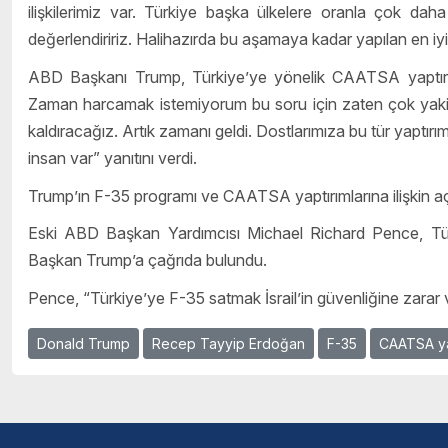
ilişkilerimiz var. Türkiye başka ülkelere oranla çok daha s
değerlendiririz. Halihazırda bu aşamaya kadar yapılan en iyi p
ABD Başkanı Trump, Türkiye’ye yönelik CAATSA yaptırımlar
Zaman harcamak istemiyorum bu soru için zaten çok yakine
kaldıracağız. Artık zamanı geldi. Dostlarımıza bu tür yaptı
insan var” yanıtını verdi.
Trump’ın F-35 programı ve CAATSA yaptırımlarına ilişkin aç
Eski ABD Başkan Yardımcısı Michael Richard Pence, Türk
Başkan Trump’a çağrıda bulundu.
Pence, “Türkiye’ye F-35 satmak İsrail’in güvenliğine zarar v
Donald Trump
Recep Tayyip Erdoğan
F-35
CAATSA yap