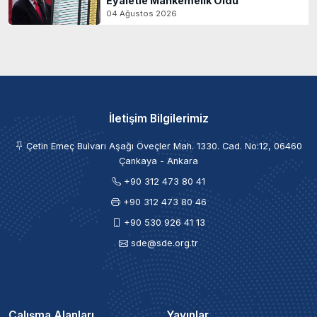
Eyaletle Mahkemelik Oldu
04 Ağustos 2026
İletişim Bilgilerimiz
Çetin Emeç Bulvarı Aşağı Öveçler Mah. 1330. Cad. No:12, 06460
Çankaya - Ankara
+90 312 473 80 41
+90 312 473 80 46
+90 530 926 41 13
sde@sde.org.tr
Çalışma Alanları
Yayınlar