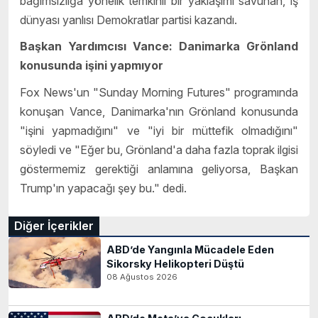
bağımsızlığa yönelik temkinli bir yaklaşımı savunan, iş
dünyası yanlısı Demokratlar partisi kazandı.
Başkan Yardımcısı Vance: Danimarka Grönland
konusunda işini yapmıyor
Fox News'un "Sunday Morning Futures" programında
konuşan Vance, Danimarka'nın Grönland konusunda
"işini yapmadığını" ve "iyi bir müttefik olmadığını"
söyledi ve "Eğer bu, Grönland'a daha fazla toprak ilgisi
göstermemiz gerektiği anlamına geliyorsa, Başkan
Trump'ın yapacağı şey bu." dedi.
Diğer İçerikler
ABD’de Yangınla Mücadele Eden
Sikorsky Helikopteri Düştü
08 Ağustos 2026