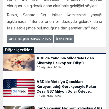
olduğunu ve giderek daha aktif hale geldiğini söyledi.
Rubio, Senato Dış İlişkiler Komitesine yaptığı
açıklamada, "Bence onun bir düzeyde giderek daha
fazla etkileşimde bulunduğuna dair işaretler var" dedi.
ABD Dışişleri Bakanı Rubio
İran Lideri
Diğer İçerikler
ABD’de Yangınla Mücadele Eden
Sikorsky Helikopteri Düştü
08 Ağustos 2026
ABD’de Meta’ya Çocukları
Koruyamadığı Gerekçesiyle Rekor
Ceza: 567 Milyon Dolar Ödeye..
08 Ağustos 2026
İran Savaşının Ekonomik Baskısı ABD