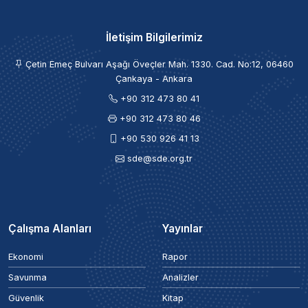
İletişim Bilgilerimiz
Çetin Emeç Bulvarı Aşağı Öveçler Mah. 1330. Cad. No:12, 06460
Çankaya - Ankara
+90 312 473 80 41
+90 312 473 80 46
+90 530 926 41 13
sde@sde.org.tr
Çalışma Alanları
Yayınlar
Ekonomi
Rapor
Savunma
Analizler
Güvenlik
Kitap