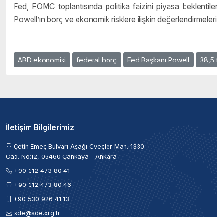
Fed, FOMC toplantısında politika faizini piyasa beklentile
Powell’ın borç ve ekonomik risklere ilişkin değerlendirmeleri,
ABD ekonomisi
federal borç
Fed Başkanı Powell
38,5 
İletişim Bilgilerimiz
Çetin Emeç Bulvarı Aşağı Öveçler Mah. 1330.
Cad. No:12, 06460 Çankaya - Ankara
+90 312 473 80 41
+90 312 473 80 46
+90 530 926 41 13
sde@sde.org.tr