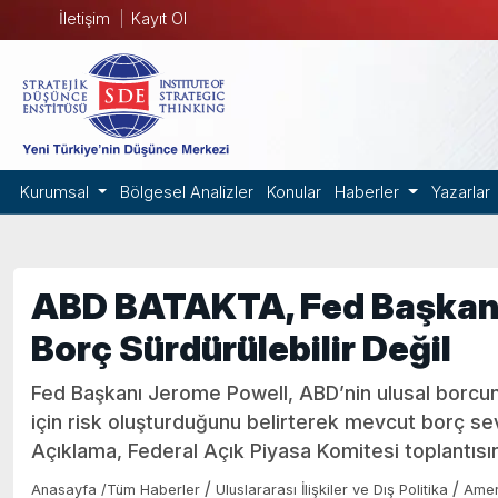
İletişim
Kayıt Ol
Kurumsal
Bölgesel Analizler
Konular
Haberler
Yazarlar
ABD BATAKTA, Fed Başkanı 
Borç Sürdürülebilir Değil
Fed Başkanı Jerome Powell, ABD’nin ulusal borcun
için risk oluşturduğunu belirterek mevcut borç sevi
Açıklama, Federal Açık Piyasa Komitesi toplantısın
/
/
Anasayfa
/
Tüm Haberler
Uluslararası İlişkiler ve Dış Politika
Amer