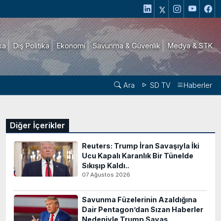
ika
Dış Politika
Ekonomi
Savunma & Güvenlik
Medya & STK
Ara
SD TV
Haberler
Diğer İçerikler
Reuters: Trump İran Savaşıyla İki
Ucu Kapalı Karanlık Bir Tünelde
Sıkışıp Kaldı..
07 Ağustos 2026
Savunma Füzelerinin Azaldığına
Dair Pentagon’dan Sızan Haberler
Nedeniyle Trump Savaş..