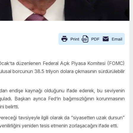
cak’ta düzenlenen Federal Açık Piyasa Komitesi (FOMC)
ulusal borcunun 38.5 trilyon dolara çıkmasının sürdürülebilir
ndan endişe kaynağı olduğunu ifade ederek, bu seviyenin
guladı. Başkan ayrıca Fed’in bağımsızlığının korunmasının
 belirtti.
receği tavsiyeyle ilgili olarak da “siyasetten uzak dursun”
nilirliğini yeniden tesis etmenin zorlaşacağını ifade etti.