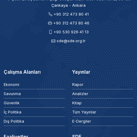
Çankaya - Ankara
+90 312 473 80 41
+90 312 473 80 46
+90 530 926 41 13
sde@sde.org.tr
Çalışma Alanları
Yayınlar
Ekonomi
Rapor
Savunma
Analizler
Güvenlik
Kitap
İç Politika
Tüm Yayınlar
Dış Politika
E-Dergiler
Faaliyetler
SDE