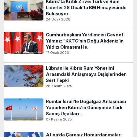
Kıbrıs’ta Kritik Zirve: Türk ve Rum
Liderler 28 Ocak’ta BM Himayesinde
Buluşuyor..
24 Ocak 2026
Cumhurbaşkanı Yardımcısı Cevdet
Yılmaz: “KKTC’nin Doğu Akdeniz’in
Yıldızı Olmasını He..
17 Ocak 2026
Lübnan ile Kıbrıs Rum Yönetimi
Arasındaki Anlaşmaya Dışişlerinden
Sert Tepki
28 Kasım 2025
Rumlar İsrail’le Doğalgaz Anlaşması
Yaparken Kıbrıs’ın Güneyinde Türk
Savaş Uçakları ..
07 Kasım 2025
Atina’da Çaresiz Homurdanmalar: