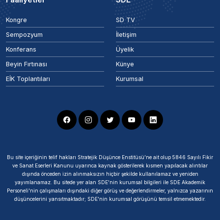
Kongre
SD TV
Sempozyum
İletişim
Konferans
Üyelik
Beyin Fırtınası
Künye
EİK Toplantıları
Kurumsal
Bu site içeriğinin telif hakları Stratejik Düşünce Enstitüsü’ne ait olup 5846 Sayılı Fikir
ve Sanat Eserleri Kanunu uyarınca kaynak gösterilerek kısmen yapılacak alıntılar
dışında önceden izin alınmaksızın hiçbir şekilde kullanılamaz ve yeniden
yayımlanamaz. Bu sitede yer alan SDE'nin kurumsal bilgileri ile SDE Akademik
Personeli'nin çalışmaları dışındaki diğer görüş ve değerlendirmeler, yalnızca yazarının
düşüncelerini yansıtmaktadır; SDE'nin kurumsal görüşünü temsil etmemektedir.