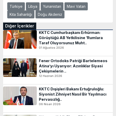
Türkiye
Libya
Yunanistan
Mavi Vatan
Kıta Sahanlığı
Doğu Akdeniz
Diğer İçerikler
KKTC Cumhurbaşkanı Erhürman:
Görüştüğü AB Yetkilisine ‘Rumlara
Taraf Oluyorsunuz Muht..
01 Ağustos 2026
Fener Ortodoks Patriği Bartelemeos
Atina’yı Uyarıyor: Azınlıklar Siyasi
Çekişmelerin ..
12 Haziran 2026
KKTC Dışişleri Bakanı Ertuğruloğlu:
Siyonist Zihniyet Nasıl Bir Yayılmacı
Pervasızlığ..
06 Nisan 2026