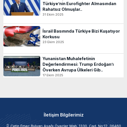
Türkiye’nin Eurofighter Almasından
Rahatsız Olmuşlar..
31 Ekim 2025
İsrail Basınında Türkiye Bizi Kuşatıyor
Korkusu
23 Ekim 2025
Yunanistan Muhalefetinin
Değerlendirmesi: Trump Erdoğan’ı
Överken Avrupa Ülkeleri Gib..
17 Ekim 2025
İletişim Bilgilerimiz
Çetin Emeç Bulvarı Aşağı Öveçler Mah. 1330. Cad. No:12, 06460