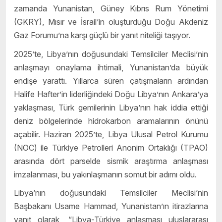
zamanda Yunanistan, Güney Kıbrıs Rum Yönetimi
(GKRY), Mısır ve İsrail’in oluşturduğu Doğu Akdeniz
Gaz Forumu’na karşı güçlü bir yanıt niteliği taşıyor.
2025’te, Libya’nın doğusundaki Temsilciler Meclisi’nin
anlaşmayı onaylama ihtimali, Yunanistan’da büyük
endişe yarattı. Yıllarca süren çatışmaların ardından
Halife Hafter’in liderliğindeki Doğu Libya’nın Ankara’ya
yaklaşması, Türk gemilerinin Libya’nın hak iddia ettiği
deniz bölgelerinde hidrokarbon aramalarının önünü
açabilir. Haziran 2025’te, Libya Ulusal Petrol Kurumu
(NOC) ile Türkiye Petrolleri Anonim Ortaklığı (TPAO)
arasında dört parselde sismik araştırma anlaşması
imzalanması, bu yakınlaşmanın somut bir adımı oldu.
Libya’nın doğusundaki Temsilciler Meclisi’nin
Başbakanı Usame Hammad, Yunanistan’ın itirazlarına
yanıt olarak, “Libya-Türkiye anlaşması uluslararası