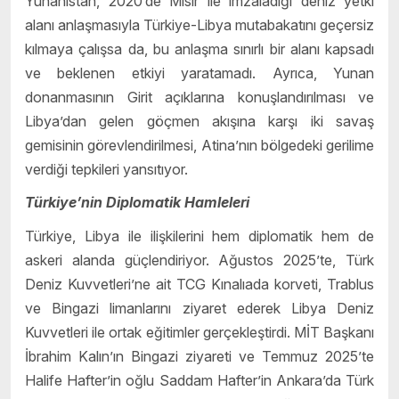
Yunanistan, 2020’de Mısır ile imzaladığı deniz yetki
alanı anlaşmasıyla Türkiye-Libya mutabakatını geçersiz
kılmaya çalışsa da, bu anlaşma sınırlı bir alanı kapsadı
ve beklenen etkiyi yaratamadı. Ayrıca, Yunan
donanmasının Girit açıklarına konuşlandırılması ve
Libya’dan gelen göçmen akışına karşı iki savaş
gemisinin görevlendirilmesi, Atina’nın bölgedeki gerilime
verdiği tepkileri yansıtıyor.
Türkiye’nin Diplomatik Hamleleri
Türkiye, Libya ile ilişkilerini hem diplomatik hem de
askeri alanda güçlendiriyor. Ağustos 2025’te, Türk
Deniz Kuvvetleri’ne ait TCG Kınalıada korveti, Trablus
ve Bingazi limanlarını ziyaret ederek Libya Deniz
Kuvvetleri ile ortak eğitimler gerçekleştirdi. MİT Başkanı
İbrahim Kalın’ın Bingazi ziyareti ve Temmuz 2025’te
Halife Hafter’in oğlu Saddam Hafter’in Ankara’da Türk