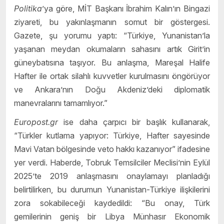
Politika
’ya göre, MİT Başkanı İbrahim Kalın’ın Bingazi
ziyareti, bu yakınlaşmanın somut bir göstergesi.
Gazete, şu yorumu yaptı: “Türkiye, Yunanistan’la
yaşanan meydan okumaların sahasını artık Girit’in
güneybatısına taşıyor. Bu anlaşma, Mareşal Halife
Hafter ile ortak silahlı kuvvetler kurulmasını öngörüyor
ve Ankara’nın Doğu Akdeniz’deki diplomatik
manevralarını tamamlıyor.”
Europost.gr
ise daha çarpıcı bir başlık kullanarak,
“Türkler kutlama yapıyor: Türkiye, Hafter sayesinde
Mavi Vatan bölgesinde veto hakkı kazanıyor” ifadesine
yer verdi. Haberde, Tobruk Temsilciler Meclisi’nin Eylül
2025’te 2019 anlaşmasını onaylamayı planladığı
belirtilirken, bu durumun Yunanistan-Türkiye ilişkilerini
zora sokabileceği kaydedildi: “Bu onay, Türk
gemilerinin geniş bir Libya Münhasır Ekonomik