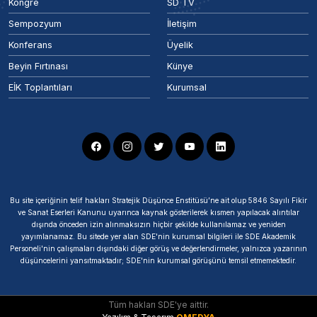
Kongre
SD TV
Sempozyum
İletişim
Konferans
Üyelik
Beyin Fırtınası
Künye
EİK Toplantıları
Kurumsal
Bu site içeriğinin telif hakları Stratejik Düşünce Enstitüsü’ne ait olup 5846 Sayılı Fikir
ve Sanat Eserleri Kanunu uyarınca kaynak gösterilerek kısmen yapılacak alıntılar
dışında önceden izin alınmaksızın hiçbir şekilde kullanılamaz ve yeniden
yayımlanamaz. Bu sitede yer alan SDE'nin kurumsal bilgileri ile SDE Akademik
Personeli'nin çalışmaları dışındaki diğer görüş ve değerlendirmeler, yalnızca yazarının
düşüncelerini yansıtmaktadır; SDE'nin kurumsal görüşünü temsil etmemektedir.
Tüm hakları SDE'ye aittir.