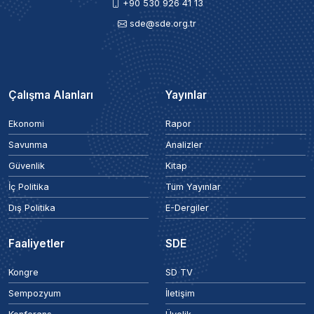
+90 530 926 41 13
sde@sde.org.tr
Çalışma Alanları
Yayınlar
Ekonomi
Rapor
Savunma
Analizler
Güvenlik
Kitap
İç Politika
Tüm Yayınlar
Dış Politika
E-Dergiler
Faaliyetler
SDE
Kongre
SD TV
Sempozyum
İletişim