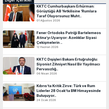
KKTC Cumhurbaşkanı Erhürman:
Görüştüğü AB Yetkilisine ‘Rumlara
Taraf Oluyorsunuz Muht..
01 Ağustos 2026
Fener Ortodoks Patriği Bartelemeos
Atina’yı Uyarıyor: Azınlıklar Siyasi
Çekişmelerin ..
12 Haziran 2026
KKTC Dışişleri Bakanı Ertuğruloğlu:
Siyonist Zihniyet Nasıl Bir Yayılmacı
Pervasızlığ..
06 Nisan 2026
Kıbrıs’ta Kritik Zirve: Türk ve Rum
Liderler 28 Ocak’ta BM Himayesinde
Buluşuyor..
24 Ocak 2026