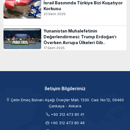
İsrail Basınında Türkiye Bizi Kuşatıyor
Korkusu
23 Ekim 2025
Yunanistan Muhalefetinin
Değerlendirmesi: Trump Erdoğan’ı
Överken Avrupa Ülkeleri Gib..
17 Ekim 2025
İletişim Bilgilerimiz
Çetin Emeç Bulvarı Aşağı Öveçler Mah. 1330. Cad. No:12, 06460
Çankaya - Ankara
+90 312 473 80 41
+90 312 473 80 46