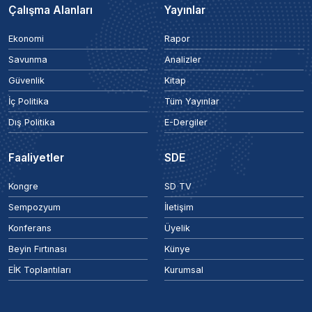
Çalışma Alanları
Yayınlar
Ekonomi
Rapor
Savunma
Analizler
Güvenlik
Kitap
İç Politika
Tüm Yayınlar
Dış Politika
E-Dergiler
Faaliyetler
SDE
Kongre
SD TV
Sempozyum
İletişim
Konferans
Üyelik
Beyin Fırtınası
Künye
EİK Toplantıları
Kurumsal