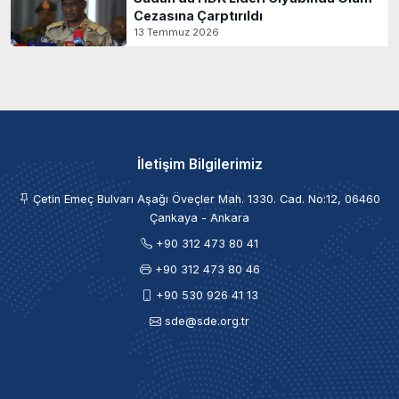
Cezasına Çarptırıldı
13 Temmuz 2026
İletişim Bilgilerimiz
Çetin Emeç Bulvarı Aşağı Öveçler Mah. 1330. Cad. No:12, 06460
Çankaya - Ankara
+90 312 473 80 41
+90 312 473 80 46
+90 530 926 41 13
sde@sde.org.tr