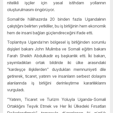
nitelikli işçiler için yasal istihdam yollarının
oluşturulmasını öngörüyor.
Somali’de hâlihazırda 20 binden fazla Ugandalının
çalıştığını belirten yetkililer, bu iş birliğinin hem ekonomik
hem de insani bağları güçlendireceğini ifade etti.
Toplantıya Uganda’nın bölgesel iş birliğinden sorumlu
dışişleri bakanı John Mulimba ve Somali eğitim bakanı
Farah Sheikh Abdulkadir eş başkanlık etti. İki bakan,
yayımladıkları ortak bildiride iki ülke arasındaki
“kardeşçe ilişkilerden” duydukları memnuniyeti dile
getirerek, ticaret, yatırım ve insanların serbest dolaşımı
alanlarında iş birliğini derinleştirme kararlılıklarını
vurguladı.
“Yatırım, Ticaret ve Turizm Yoluyla Uganda-Somali
Ortaklığını Teşvik Etmek ve Her İki Ülkedeki Fırsatları
Değerlendirmek” temasıyla düzenlenen iki günlük