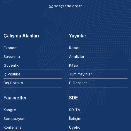
sde@sde.org.tr
Çalışma Alanları
Yayınlar
Ekonomi
Rapor
Savunma
Analizler
Güvenlik
Kitap
İç Politika
Tüm Yayınlar
Dış Politika
E-Dergiler
Faaliyetler
SDE
Kongre
SD TV
Sempozyum
İletişim
Konferans
Üyelik