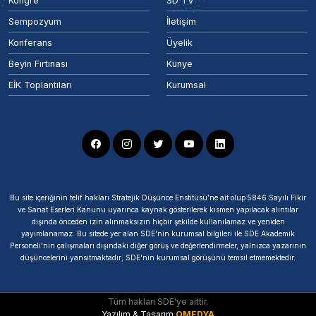
Kongre
SD TV
Sempozyum
İletişim
Konferans
Üyelik
Beyin Fırtınası
Künye
EİK Toplantıları
Kurumsal
Bu site içeriğinin telif hakları Stratejik Düşünce Enstitüsü’ne ait olup 5846 Sayılı Fikir
ve Sanat Eserleri Kanunu uyarınca kaynak gösterilerek kısmen yapılacak alıntılar
dışında önceden izin alınmaksızın hiçbir şekilde kullanılamaz ve yeniden
yayımlanamaz. Bu sitede yer alan SDE'nin kurumsal bilgileri ile SDE Akademik
Personeli'nin çalışmaları dışındaki diğer görüş ve değerlendirmeler, yalnızca yazarının
düşüncelerini yansıtmaktadır; SDE'nin kurumsal görüşünü temsil etmemektedir.
Tüm hakları SDE'ye aittir.
Yazılım & Tasarım
OMEDYA