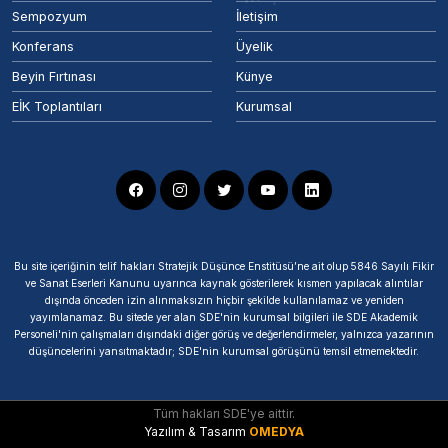
Sempozyum
İletişim
Konferans
Üyelik
Beyin Fırtınası
Künye
EİK Toplantıları
Kurumsal
Bu site içeriğinin telif hakları Stratejik Düşünce Enstitüsü’ne ait olup 5846 Sayılı Fikir
ve Sanat Eserleri Kanunu uyarınca kaynak gösterilerek kısmen yapılacak alıntılar
dışında önceden izin alınmaksızın hiçbir şekilde kullanılamaz ve yeniden
yayımlanamaz. Bu sitede yer alan SDE'nin kurumsal bilgileri ile SDE Akademik
Personeli'nin çalışmaları dışındaki diğer görüş ve değerlendirmeler, yalnızca yazarının
düşüncelerini yansıtmaktadır; SDE'nin kurumsal görüşünü temsil etmemektedir.
Tüm hakları SDE'ye aittir.
Yazılım & Tasarım
OMEDYA