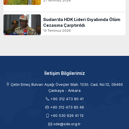
21 Temmuz 2026
Sudan’da HDK Lideri Gıyabında Ölüm
Cezasına Çarptırıldı
13 Temmuz 2026
İletişim Bilgilerimiz
Çetin Emeç Bulvarı Aşağı Öveçler Mah. 1330. Cad. No:12, 06460
Çankaya - Ankara
+90 312 473 80 41
+90 312 473 80 46
+90 530 926 41 13
sde@sde.org.tr