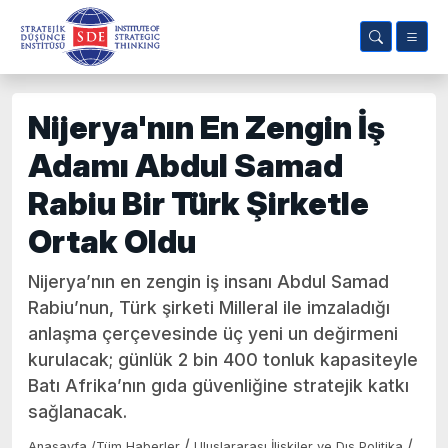
Nijerya'nın En Zengin İş
Adamı Abdul Samad
Rabiu Bir Türk Şirketle
Ortak Oldu
Nijerya’nın en zengin iş insanı Abdul Samad
Rabiu’nun, Türk şirketi Milleral ile imzaladığı
anlaşma çerçevesinde üç yeni un değirmeni
kurulacak; günlük 2 bin 400 tonluk kapasiteyle
Batı Afrika’nın gıda güvenliğine stratejik katkı
sağlanacak.
/
/
Anasayfa
/
Tüm Haberler
Uluslararası İlişkiler ve Dış Politika