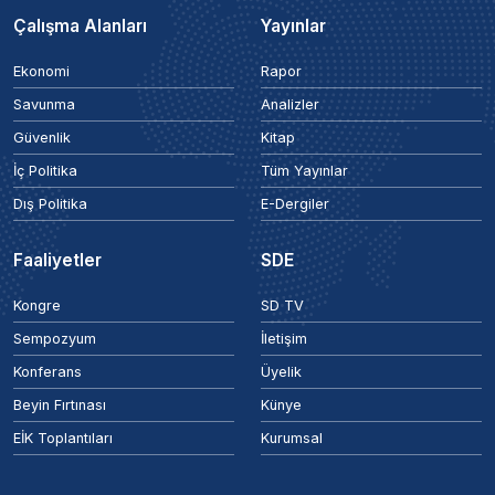
Çalışma Alanları
Yayınlar
Ekonomi
Rapor
Savunma
Analizler
Güvenlik
Kitap
İç Politika
Tüm Yayınlar
Dış Politika
E-Dergiler
Faaliyetler
SDE
Kongre
SD TV
Sempozyum
İletişim
Konferans
Üyelik
Beyin Fırtınası
Künye
EİK Toplantıları
Kurumsal