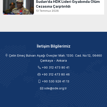
Sudan’da HDK Lideri Gıyabında Ölüm
Cezasına Çarptırıldı
13 Temmuz 2026
İletişim Bilgilerimiz
Çetin Emeç Bulvarı Aşağı Öveçler Mah. 1330. Cad. No:12, 06460
Çankaya - Ankara
+90 312 473 80 41
+90 312 473 80 46
+90 530 926 41 13
sde@sde.org.tr