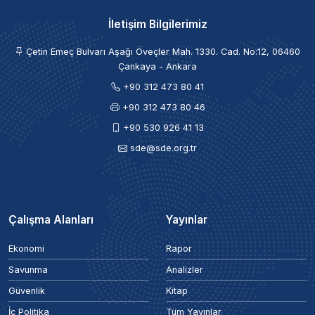
İletişim Bilgilerimiz
Çetin Emeç Bulvarı Aşağı Öveçler Mah. 1330. Cad. No:12, 06460
Çankaya - Ankara
+90 312 473 80 41
+90 312 473 80 46
+90 530 926 41 13
sde@sde.org.tr
Çalışma Alanları
Yayınlar
Ekonomi
Rapor
Savunma
Analizler
Güvenlik
Kitap
İç Politika
Tüm Yayınlar