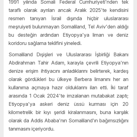
1991 yılında Somali Federal Cumhuriyeti'nden tek
taraflı olarak ayrılan ancak Aralık 2025'te kendisini
resmen tanıyan İsrail dışında hiçbir uluslararası
meşruiyeti bulunmayan Somaliland, Tel Aviv'den aldığı
bu desteğin ardından Etiyopya'ya liman ve deniz
koridoru sağlama teklifini yineledi.
Somaliland Dışişleri ve Uluslararası İşbirliği Bakanı
Abdirahman Tahir Adam, karayla çevrili Etiyopya'nın
denize erişim ihtiyacını anladıklarını belirterek, kardeş
olarak gördükleri bu ülkeye Berbera limanını her an
kullanıma açmaya hazır olduklarını ilan etti. İki taraf
arasında 1 Ocak 2024'te imzalanan mutabakat zaptı;
Etiyopya'ya askeri deniz üssü kurması için 20
kilometrelik bir kıyı şeridi kiralanmasını, buna karşılık
olarak da Addis Ababa'nın Somaliland'ın bağımsızlığını
tanımasını içeriyordu.