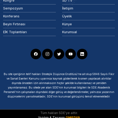
Kongre
SD TV
Sempozyum
İletişim
Konferans
Üyelik
Beyin Fırtınası
Künye
EİK Toplantıları
Kurumsal
Bu site içeriğinin telif hakları Stratejik Düşünce Enstitüsü’ne ait olup 5846 Sayılı Fikir
ve Sanat Eserleri Kanunu uyarınca kaynak gösterilerek kısmen yapılacak alıntılar
dışında önceden izin alınmaksızın hiçbir şekilde kullanılamaz ve yeniden
yayımlanamaz. Bu sitede yer alan SDE'nin kurumsal bilgileri ile SDE Akademik
Personeli'nin çalışmaları dışındaki diğer görüş ve değerlendirmeler, yalnızca yazarının
düşüncelerini yansıtmaktadır; SDE'nin kurumsal görüşünü temsil etmemektedir.
Tüm hakları SDE'ye aittir.
Yazılım & Tasarım
OMEDYA