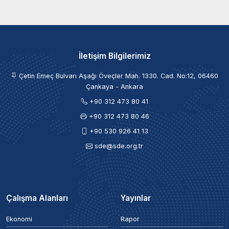
İletişim Bilgilerimiz
Çetin Emeç Bulvarı Aşağı Öveçler Mah. 1330. Cad. No:12, 06460
Çankaya - Ankara
+90 312 473 80 41
+90 312 473 80 46
+90 530 926 41 13
sde@sde.org.tr
Çalışma Alanları
Yayınlar
Ekonomi
Rapor