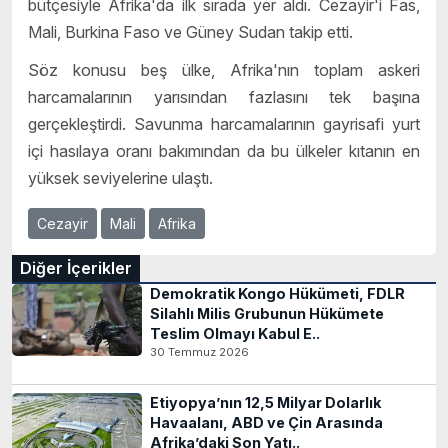
bütçesiyle Afrika'da ilk sırada yer aldı. Cezayir'i Fas,
Mali, Burkina Faso ve Güney Sudan takip etti.
Söz konusu beş ülke, Afrika'nın toplam askeri
harcamalarının yarısından fazlasını tek başına
gerçekleştirdi. Savunma harcamalarının gayrisafi yurt
içi hasılaya oranı bakımından da bu ülkeler kıtanın en
yüksek seviyelerine ulaştı.
Cezayir
Mali
Afrika
Diğer İçerikler
Demokratik Kongo Hükümeti, FDLR
Silahlı Milis Grubunun Hükümete
Teslim Olmayı Kabul E..
30 Temmuz 2026
Etiyopya’nın 12,5 Milyar Dolarlık
Havaalanı, ABD ve Çin Arasında
Afrika’daki Son Yatı..