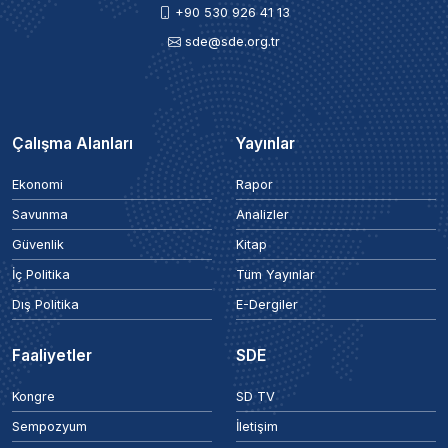
+90 530 926 41 13
sde@sde.org.tr
Çalışma Alanları
Yayınlar
Ekonomi
Rapor
Savunma
Analizler
Güvenlik
Kitap
İç Politika
Tüm Yayınlar
Dış Politika
E-Dergiler
Faaliyetler
SDE
Kongre
SD TV
Sempozyum
İletişim