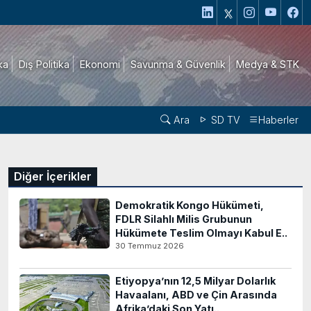
ika
Dış Politika
Ekonomi
Savunma & Güvenlik
Medya & STK
Ara
SD TV
Haberler
Diğer İçerikler
Demokratik Kongo Hükümeti,
FDLR Silahlı Milis Grubunun
Hükümete Teslim Olmayı Kabul E..
30 Temmuz 2026
Etiyopya’nın 12,5 Milyar Dolarlık
Havaalanı, ABD ve Çin Arasında
Afrika’daki Son Yatı..