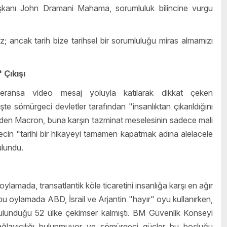
şkanı John Dramani Mahama, sorumluluk bilincine vurgu
 ancak tarih bize tarihsel bir sorumluluğu miras almamızı
Çıkışı
ansa video mesaj yoluyla katılarak dikkat çeken
te sömürgeci devletler tarafından "insanlıktan çıkarıldığını
eden Macron, buna karşın tazminat meselesinin sadece mali
ürecin "tarihi bir hikayeyi tamamen kapatmak adına alelacele
ulundu.
lamada, transatlantik köle ticaretini insanlığa karşı en ağır
 bu oylamada ABD, İsrail ve Arjantin "hayır" oyu kullanırken,
 bulunduğu 52 ülke çekimser kalmıştı. BM Güvenlik Konseyi
 bağlayıcılığı bulunmuyor ve sömürgeci güçler bu boşluğu