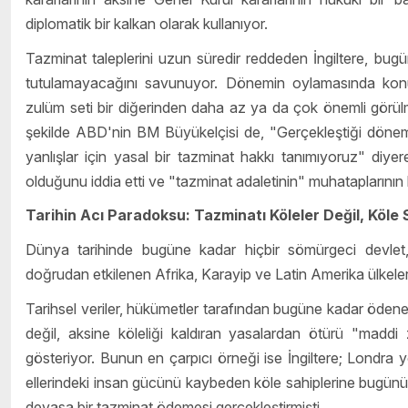
diplomatik bir kalkan olarak kullanıyor.
Tazminat taleplerini uzun süredir reddeden İngiltere, bug
tutulamayacağını savunuyor. Dönemin oylamasında konuş
zulüm seti bir diğerinden daha az ya da çok önemli görülme
şekilde ABD'nin BM Büyükelçisi de, "Gerçekleştiği dönemd
yanlışlar için yasal bir tazminat hakkı tanımıyoruz" diye
olduğunu iddia etti ve "tazminat adaletinin" muhataplarının
Tarihin Acı Paradoksu: Tazminatı Köleler Değil, Köle S
Dünya tarihinde bugüne kadar hiçbir sömürgeci devlet, kö
doğrudan etkilenen Afrika, Karayip ve Latin Amerika ülkeler
Tarihsel veriler, hükümetler tarafından bugüne kadar ödenen
değil, aksine köleliği kaldıran yasalardan ötürü "maddi z
gösteriyor. Bunun en çarpıcı örneği ise İngiltere; Londra yö
ellerindeki insan gücünü kaybeden köle sahiplerine bugünün 
devasa bir tazminat ödemesi gerçekleştirmişti.