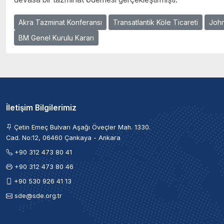
Akra Tazminat Konferansı
Transatlantik Köle Ticareti
Joh
BM Genel Kurulu Kararı
İletişim Bilgilerimiz
Çetin Emeç Bulvarı Aşağı Öveçler Mah. 1330.
Cad. No:12, 06460 Çankaya - Ankara
+90 312 473 80 41
+90 312 473 80 46
+90 530 926 41 13
sde@sde.org.tr