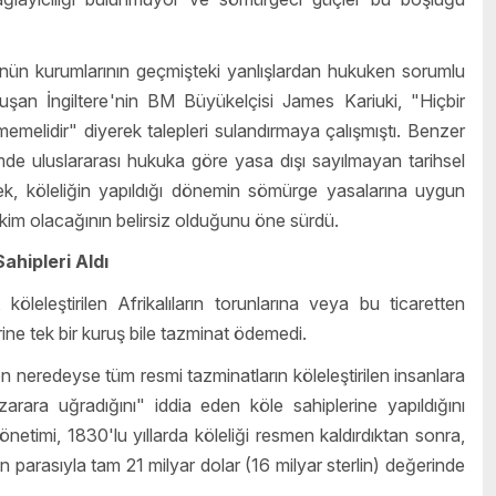
ünün kurumlarının geçmişteki yanlışlardan hukuken sorumlu
an İngiltere'nin BM Büyükelçisi James Kariuki, "Hiçbir
melidir" diyerek talepleri sulandırmaya çalışmıştı. Benzer
e uluslararası hukuka göre yasa dışı sayılmayan tarihsel
rek, köleliğin yapıldığı dönemin sömürge yasalarına uygun
 kim olacağının belirsiz olduğunu öne sürdü.
ahipleri Aldı
leleştirilen Afrikalıların torunlarına veya bu ticaretten
ine tek bir kuruş bile tazminat ödemedi.
 neredeyse tüm resmi tazminatların köleleştirilen insanlara
arara uğradığını" iddia eden köle sahiplerine yapıldığını
netimi, 1830'lu yıllarda köleliği resmen kaldırdıktan sonra,
parasıyla tam 21 milyar dolar (16 milyar sterlin) değerinde