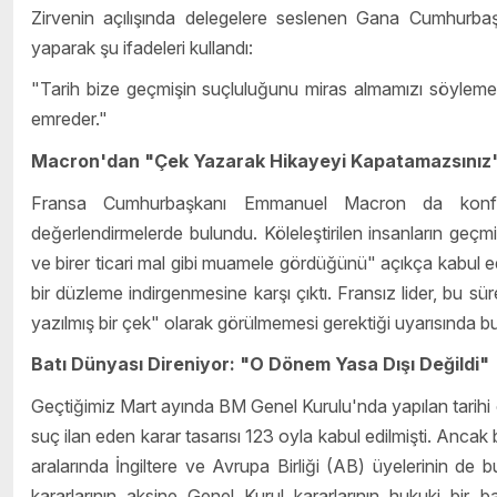
Zirvenin açılışında delegelere seslenen Gana Cumhurba
yaparak şu ifadeleri kullandı:
"Tarih bize geçmişin suçluluğunu miras almamızı söylemez;
emreder."
Macron'dan "Çek Yazarak Hikayeyi Kapatamazsınız" 
Fransa Cumhurbaşkanı Emmanuel Macron da konfer
değerlendirmelerde bulundu. Köleleştirilen insanların geçmiş
ve birer ticari mal gibi muamele gördüğünü" açıkça kabul 
bir düzleme indirgenmesine karşı çıktı. Fransız lider, bu s
yazılmış bir çek" olarak görülmemesi gerektiği uyarısında b
Batı Dünyası Direniyor: "O Dönem Yasa Dışı Değildi"
Geçtiğimiz Mart ayında BM Genel Kurulu'nda yapılan tarihi oy
suç ilan eden karar tasarısı 123 oyla kabul edilmişti. Ancak
aralarında İngiltere ve Avrupa Birliği (AB) üyelerinin de
kararlarının aksine Genel Kurul kararlarının hukuki bir