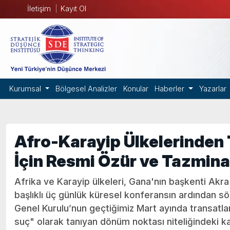
İletişim
Kayıt Ol
Kurumsal
Bölgesel Analizler
Konular
Haberler
Yazarlar
Afro-Karayip Ülkelerinden T
İçin Resmi Özür ve Tazmina
Afrika ve Karayip ülkeleri, Gana'nın başkenti Ak
başlıklı üç günlük küresel konferansın ardından sö
Genel Kurulu’nun geçtiğimiz Mart ayında transatlant
suç" olarak tanıyan dönüm noktası niteliğindeki ka