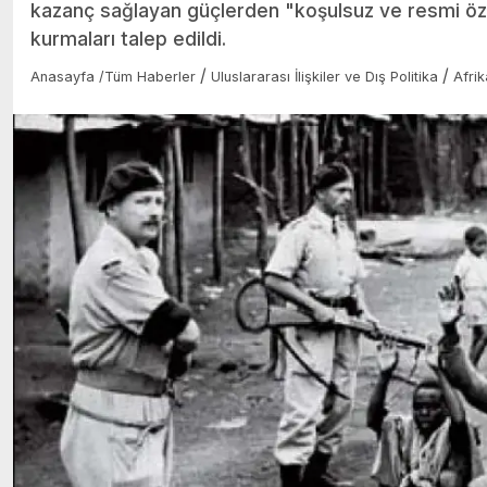
kazanç sağlayan güçlerden "koşulsuz ve resmi özü
kurmaları talep edildi.
/
/
Anasayfa
/
Tüm Haberler
Uluslararası İlişkiler ve Dış Politika
Afrik