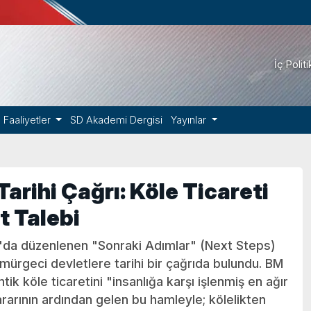
İç Polit
Faaliyetler
SD Akademi Dergisi
Yayınlar
arihi Çağrı: Köle Ticareti
t Talebi
ra'da düzenlenen "Sonraki Adımlar" (Next Steps)
mürgeci devletlere tarihi bir çağrıda bulundu. BM
ik köle ticaretini "insanlığa karşı işlenmiş en ağır
rarının ardından gelen bu hamleyle; kölelikten