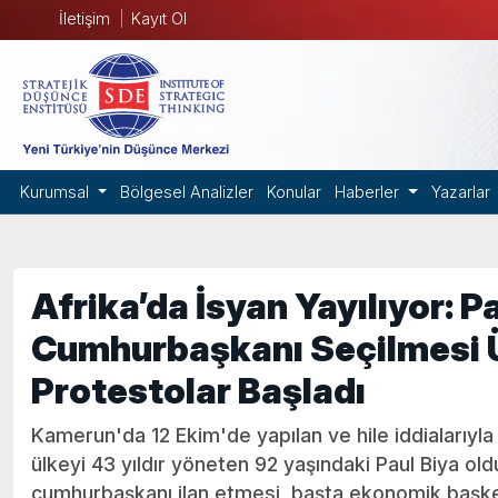
İletişim
Kayıt Ol
Kurumsal
Bölgesel Analizler
Konular
Haberler
Yazarlar
Afrika’da İsyan Yayılıyor: P
Cumhurbaşkanı Seçilmesi 
Protestolar Başladı
Kamerun'da 12 Ekim'de yapılan ve hile iddialarıyla
ülkeyi 43 yıldır yöneten 92 yaşındaki Paul Biya ol
cumhurbaşkanı ilan etmesi, başta ekonomik başke