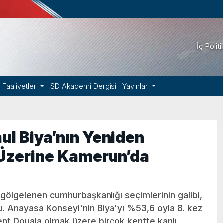
İç Polit
Faaliyetler
SD Akademi Dergisi
Yayınlar
aul Biya’nın Yeniden
Üzerine Kamerun’da
 gölgelenen cumhurbaşkanlığı seçimlerinin galibi,
du. Anayasa Konseyi'nin Biya'yı %53,6 oyla 8. kez
nt Douala olmak üzere birçok kentte kanlı