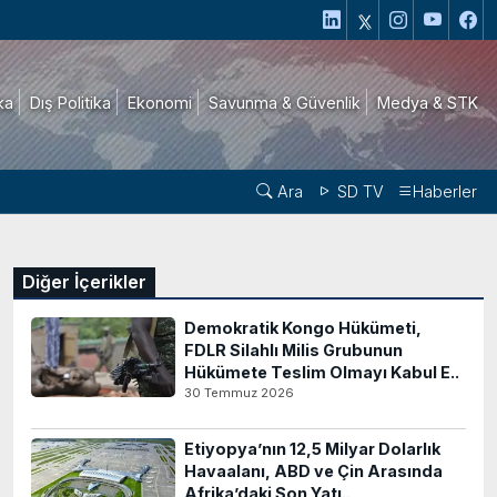
ika
Dış Politika
Ekonomi
Savunma & Güvenlik
Medya & STK
Ara
SD TV
Haberler
Diğer İçerikler
Demokratik Kongo Hükümeti,
FDLR Silahlı Milis Grubunun
Hükümete Teslim Olmayı Kabul E..
30 Temmuz 2026
Etiyopya’nın 12,5 Milyar Dolarlık
Havaalanı, ABD ve Çin Arasında
Afrika’daki Son Yatı..