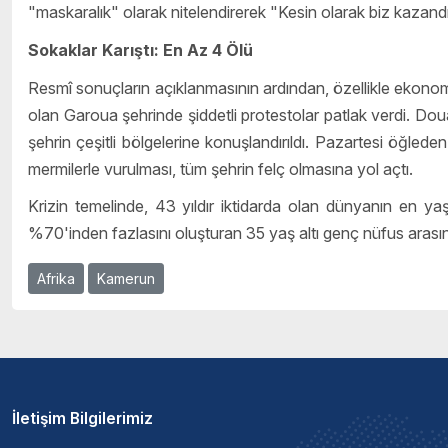
"maskaralık" olarak nitelendirerek "Kesin olarak biz kazandı
Sokaklar Karıştı: En Az 4 Ölü
Resmî sonuçların açıklanmasının ardından, özellikle ekono
olan Garoua şehrinde şiddetli protestolar patlak verdi. Doua
şehrin çeşitli bölgelerine konuşlandırıldı. Pazartesi öğled
mermilerle vurulması, tüm şehrin felç olmasına yol açtı.
Krizin temelinde, 43 yıldır iktidarda olan dünyanın en y
%70'inden fazlasını oluşturan 35 yaş altı genç nüfus arasın
Afrika
Kamerun
İletişim Bilgilerimiz