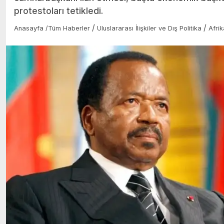
protestoları tetikledi.
/
/
Anasayfa
/
Tüm Haberler
Uluslararası İlişkiler ve Dış Politika
Afrik