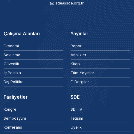
sde@sde.org.tr
Çalışma Alanları
Yayınlar
Ekonomi
Rapor
Savunma
Analizler
Güvenlik
Kitap
İç Politika
Tüm Yayınlar
Dış Politika
E-Dergiler
Faaliyetler
SDE
Kongre
SD TV
Sempozyum
İletişim
Konferans
Üyelik