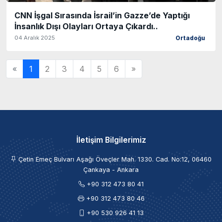
CNN İşgal Sırasında İsrail’in Gazze’de Yaptığı
İnsanlık Dışı Olayları Ortaya Çıkardı..
04 Aralık 2025
Ortadoğu
«
1
2
3
4
5
6
»
İletişim Bilgilerimiz
Çetin Emeç Bulvarı Aşağı Öveçler Mah. 1330. Cad. No:12, 06460
Çankaya - Ankara
+90 312 473 80 41
+90 312 473 80 46
+90 530 926 41 13