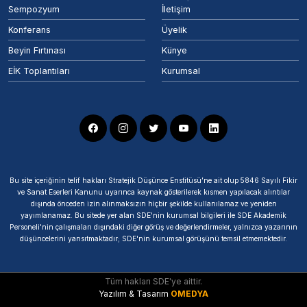
Sempozyum
İletişim
Konferans
Üyelik
Beyin Fırtınası
Künye
EİK Toplantıları
Kurumsal
Bu site içeriğinin telif hakları Stratejik Düşünce Enstitüsü’ne ait olup 5846 Sayılı Fikir
ve Sanat Eserleri Kanunu uyarınca kaynak gösterilerek kısmen yapılacak alıntılar
dışında önceden izin alınmaksızın hiçbir şekilde kullanılamaz ve yeniden
yayımlanamaz. Bu sitede yer alan SDE'nin kurumsal bilgileri ile SDE Akademik
Personeli'nin çalışmaları dışındaki diğer görüş ve değerlendirmeler, yalnızca yazarının
düşüncelerini yansıtmaktadır; SDE'nin kurumsal görüşünü temsil etmemektedir.
Tüm hakları SDE'ye aittir.
Yazılım & Tasarım
OMEDYA