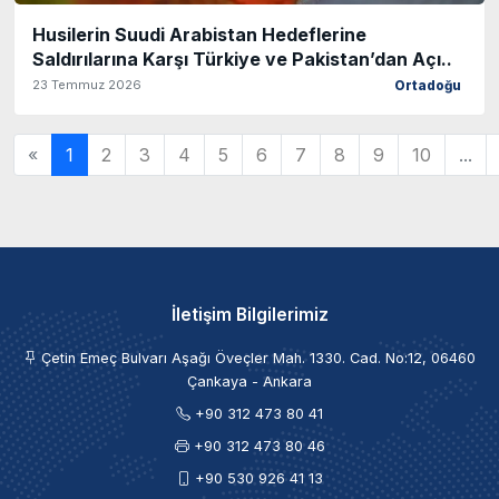
Husilerin Suudi Arabistan Hedeflerine
Saldırılarına Karşı Türkiye ve Pakistan’dan Açı..
23 Temmuz 2026
Ortadoğu
«
1
2
3
4
5
6
7
8
9
10
...
İletişim Bilgilerimiz
Çetin Emeç Bulvarı Aşağı Öveçler Mah. 1330. Cad. No:12, 06460
Çankaya - Ankara
+90 312 473 80 41
+90 312 473 80 46
+90 530 926 41 13