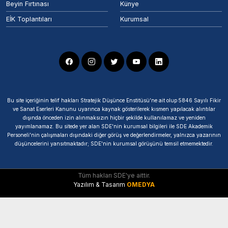
Beyin Fırtınası
Künye
EİK Toplantıları
Kurumsal
Bu site içeriğinin telif hakları Stratejik Düşünce Enstitüsü’ne ait olup 5846 Sayılı Fikir
ve Sanat Eserleri Kanunu uyarınca kaynak gösterilerek kısmen yapılacak alıntılar
dışında önceden izin alınmaksızın hiçbir şekilde kullanılamaz ve yeniden
yayımlanamaz. Bu sitede yer alan SDE'nin kurumsal bilgileri ile SDE Akademik
Personeli'nin çalışmaları dışındaki diğer görüş ve değerlendirmeler, yalnızca yazarının
düşüncelerini yansıtmaktadır; SDE'nin kurumsal görüşünü temsil etmemektedir.
Tüm hakları SDE'ye aittir.
Yazılım & Tasarım
OMEDYA