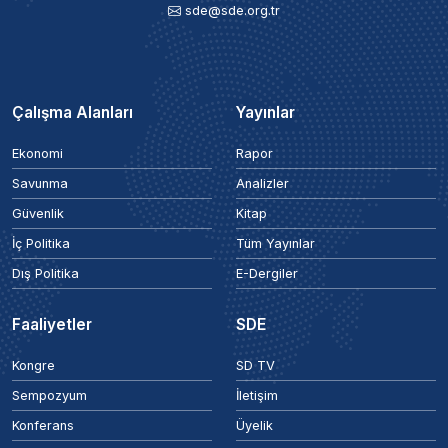
sde@sde.org.tr
Çalışma Alanları
Yayınlar
Ekonomi
Rapor
Savunma
Analizler
Güvenlik
Kitap
İç Politika
Tüm Yayınlar
Dış Politika
E-Dergiler
Faaliyetler
SDE
Kongre
SD TV
Sempozyum
İletişim
Konferans
Üyelik