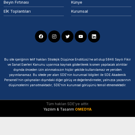
Beyin Fırtınası
Künye
EİK Toplantıları
Kurumsal
Bu site içeriğinin telif hakları Stratejik Düşünce Enstitüsü’ne ait olup 5846 Sayılı Fikir
ve Sanat Eserleri Kanunu uyarınca kaynak gösterilerek kısmen yapılacak alıntılar
dışında önceden izin alınmaksızın hiçbir şekilde kullanılamaz ve yeniden
yayımlanamaz. Bu sitede yer alan SDE'nin kurumsal bilgileri ile SDE Akademik
Personeli'nin çalışmaları dışındaki diğer görüş ve değerlendirmeler, yalnızca yazarının
düşüncelerini yansıtmaktadır; SDE'nin kurumsal görüşünü temsil etmemektedir.
Tüm hakları SDE'ye aittir.
Yazılım & Tasarım
OMEDYA