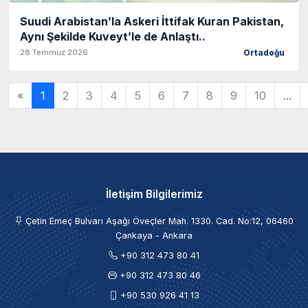
Suudi Arabistan’la Askeri İttifak Kuran Pakistan,
Aynı Şekilde Kuveyt’le de Anlaştı..
28 Temmuz 2026
Ortadoğu
«
1
2
3
4
5
6
7
8
9
10
...
İletişim Bilgilerimiz
Çetin Emeç Bulvarı Aşağı Öveçler Mah. 1330. Cad. No:12, 06460
Çankaya - Ankara
+90 312 473 80 41
+90 312 473 80 46
+90 530 926 41 13