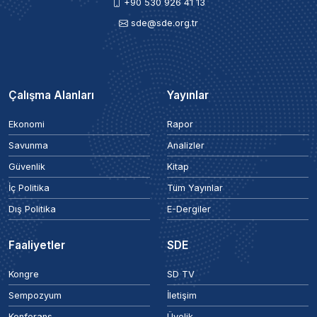
+90 530 926 41 13
sde@sde.org.tr
Çalışma Alanları
Yayınlar
Ekonomi
Rapor
Savunma
Analizler
Güvenlik
Kitap
İç Politika
Tüm Yayınlar
Dış Politika
E-Dergiler
Faaliyetler
SDE
Kongre
SD TV
Sempozyum
İletişim
Konferans
Üyelik