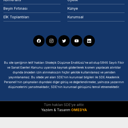
Beyin Fırtınası
Künye
EİK Toplantıları
Kurumsal
Bu site içeriğinin telif hakları Stratejik Düşünce Enstitüsü’ne ait olup 5846 Sayılı Fikir
ve Sanat Eserleri Kanunu uyarınca kaynak gösterilerek kısmen yapılacak alıntılar
dışında önceden izin alınmaksızın hiçbir şekilde kullanılamaz ve yeniden
yayımlanamaz. Bu sitede yer alan SDE'nin kurumsal bilgileri ile SDE Akademik
Personeli'nin çalışmaları dışındaki diğer görüş ve değerlendirmeler, yalnızca yazarının
düşüncelerini yansıtmaktadır; SDE'nin kurumsal görüşünü temsil etmemektedir.
Tüm hakları SDE'ye aittir.
Yazılım & Tasarım
OMEDYA