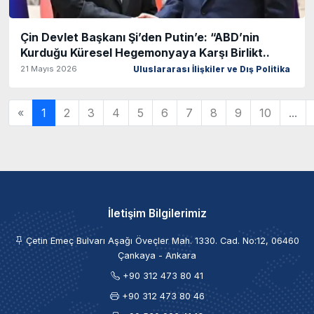
Çin Devlet Başkanı Şi’den Putin’e: “ABD’nin
Kurduğu Küresel Hegemonyaya Karşı Birlikt..
21 Mayıs 2026
Uluslararası İlişkiler ve Dış Politika
«
1
2
3
4
5
6
7
8
9
10
...
İletişim Bilgilerimiz
Çetin Emeç Bulvarı Aşağı Öveçler Mah. 1330. Cad. No:12, 06460
Çankaya - Ankara
+90 312 473 80 41
+90 312 473 80 46