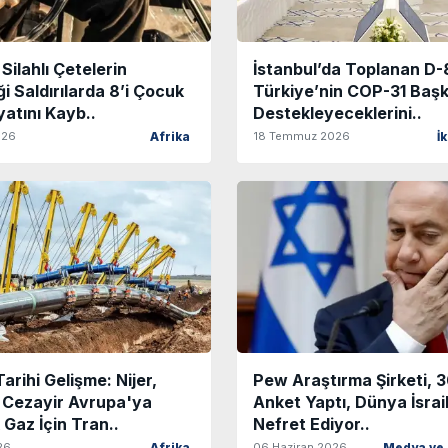
Silahlı Çetelerin
İstanbul’da Toplanan D-8
i Saldırılarda 8’i Çocuk
Türkiye’nin COP-31 Başk
yatını Kayb..
Destekleyeceklerini..
026
18 Temmuz 2026
Afrika
İ
arihi Gelişme: Nijer,
Pew Araştırma Şirketi, 
e Cezayir Avrupa'ya
Anket Yaptı, Dünya İsrai
Gaz İçin Tran..
Nefret Ediyor..
26
06 Haziran 2026