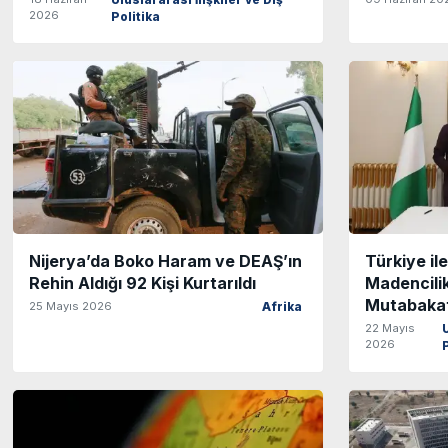
Uluslararası İlişkiler ve Dış
2026
Politika
Nijerya’da Boko Haram ve DEAŞ’ın
Türkiye il
Rehin Aldığı 92 Kişi Kurtarıldı
Madencilikt
Mutabakat 
25 Mayıs 2026
Afrika
22 Mayıs
2026