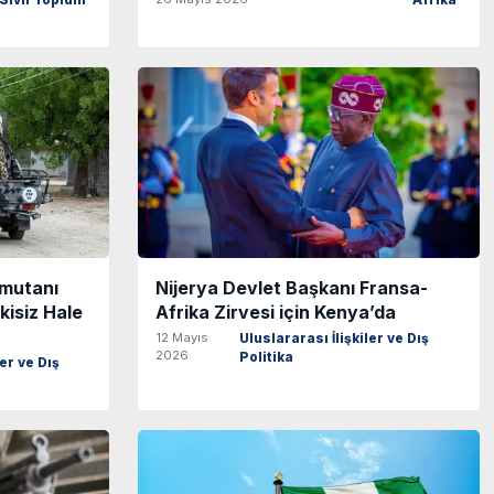
Sivil Toplum
Afrika
omutanı
Nijerya Devlet Başkanı Fransa-
kisiz Hale
Afrika Zirvesi için Kenya’da
12 Mayıs
Uluslararası İlişkiler ve Dış
2026
Politika
ler ve Dış