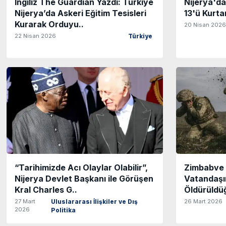
İngiliz The Guardian Yazdı: Türkiye
Nijerya'da
Nijerya’da Askeri Eğitim Tesisleri
13'ü Kurtar
Kurarak Orduyu..
20 Nisan 2026
22 Nisan 2026
Türkiye
“Tarihimizde Acı Olaylar Olabilir”,
Zimbabve İ
Nijerya Devlet Başkanı ile Görüşen
Vatandaşı
Kral Charles G..
Öldürüldüğ
27 Mart
26 Mart 2026
Uluslararası İlişkiler ve Dış
2026
Politika