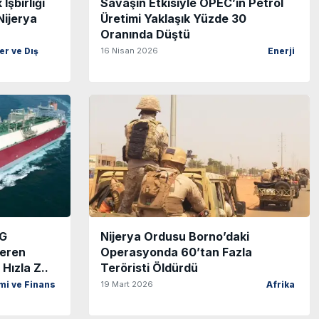
İşbirliği
Savaşın Etkisiyle OPEC’in Petrol
Nijerya
Üretimi Yaklaşık Yüzde 30
Oranında Düştü
16 Nisan 2026
ler ve Dış
Enerji
NG
Nijerya Ordusu Borno’daki
Veren
Operasyonda 60’tan Fazla
Hızla Z..
Teröristi Öldürdü
19 Mart 2026
mi ve Finans
Afrika