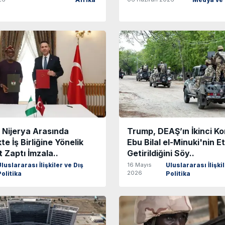
Afrika
Medya ve 
e Nijerya Arasında
Trump, DEAŞ’ın İkinci K
e İş Birliğine Yönelik
Ebu Bilal el-Minuki'nin Et
Zaptı İmzala..
Getirildiğini Söy..
16 Mayıs
Uluslararası İlişkiler ve Dış
Uluslararası İlişki
2026
Politika
Politika