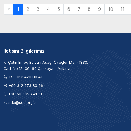
«
1
2
3
4
5
6
7
8
9
10
11
İletişim Bilgilerimiz
Çetin Emeç Bulvarı Aşağı Öveçler Mah. 1330.
Cad. No:12, 06460 Çankaya - Ankara
+90 312 473 80 41
+90 312 473 80 46
+90 530 926 41 13
sde@sde.org.tr