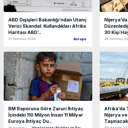
ABD Dışişleri Bakanlığı’ndan Utanç
Nijerya’da 
Verici Skandal: Kullandıkları Afrika
Düzenlediğ
Haritası ABD’..
30 Kişi Ha
31 Temmuz 2026
28 Temmuz 2
Avrupa
BM Raporuna Göre Zaruri İhtiyaç
Afrika’da T
İçindeki 110 Milyon İnsan 11 Milyar
Nijerya v
Euroya İhtiyaç Du..
Taşınacak 
18 Haziran
09 Haziran 20