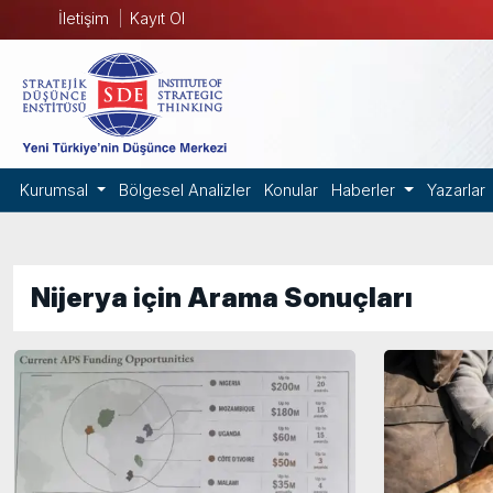
İletişim
Kayıt Ol
Kurumsal
Bölgesel Analizler
Konular
Haberler
Yazarlar
Nijerya için Arama Sonuçları