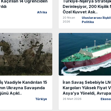
 Kaçırılan 14 Öğrenciden
Türkiye-Nijerya Stratejik 
ıldı
Derinleşiyor, 200 Kişilik 
Özel Kuvvet Ask..
Afrika
20 Nisan
Uluslararası İlişki
2026
Politika
ş Vaadiyle Kandırılan 15
İran Savaş Sebebiyle L
nın Ukrayna Savaşında
Kargoları Yüksek Fiyat 
ünü Açıkl..
Asya’ya Yöneldi, Avrupa 
26 Mart 2026
Türkiye
Ekono