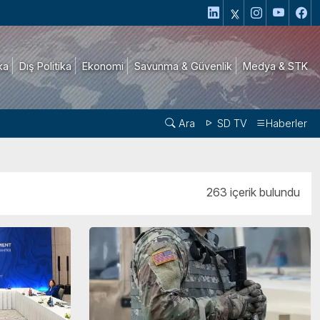
ika
Dış Politika
Ekonomi
Savunma & Güvenlik
Medya & STK
Ara
SD TV
Haberler
263 içerik bulundu