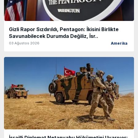
Gizli Rapor Sızdırıldı, Pentagon: İkisini Birlikte
Savunabilecek Durumda Değiliz, İsr..
03 Ağustos 2026
Amerika
İsrailli Diplomat Netanyahu Hükümetini Uyarıyor: