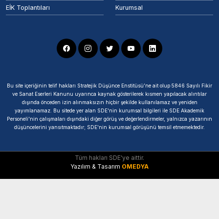
EİK Toplantıları
Kurumsal
Bu site içeriğinin telif hakları Stratejik Düşünce Enstitüsü’ne ait olup 5846 Sayılı Fikir
ve Sanat Eserleri Kanunu uyarınca kaynak gösterilerek kısmen yapılacak alıntılar
dışında önceden izin alınmaksızın hiçbir şekilde kullanılamaz ve yeniden
yayımlanamaz. Bu sitede yer alan SDE'nin kurumsal bilgileri ile SDE Akademik
Personeli'nin çalışmaları dışındaki diğer görüş ve değerlendirmeler, yalnızca yazarının
düşüncelerini yansıtmaktadır; SDE'nin kurumsal görüşünü temsil etmemektedir.
Tüm hakları SDE'ye aittir.
Yazılım & Tasarım
OMEDYA