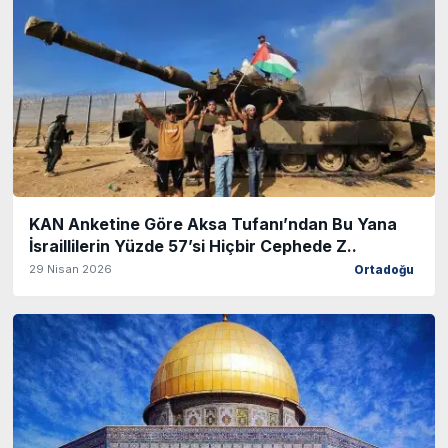
KAN Anketine Göre Aksa Tufanı’ndan Bu Yana
İsraillilerin Yüzde 57’si Hiçbir Cephede Z..
29 Nisan 2026
Ortadoğu