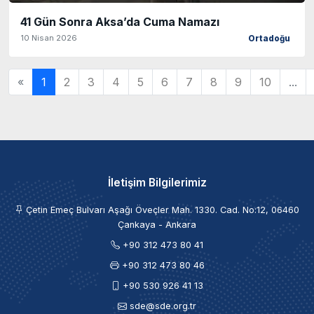
41 Gün Sonra Aksa’da Cuma Namazı
10 Nisan 2026
Ortadoğu
«
1
2
3
4
5
6
7
8
9
10
...
İletişim Bilgilerimiz
Çetin Emeç Bulvarı Aşağı Öveçler Mah. 1330. Cad. No:12, 06460
Çankaya - Ankara
+90 312 473 80 41
+90 312 473 80 46
+90 530 926 41 13
sde@sde.org.tr