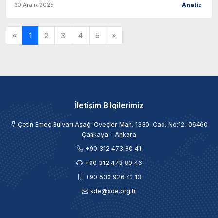
30 Aralık 2025
Analiz
«
1
2
3
4
5
»
İletişim Bilgilerimiz
Çetin Emeç Bulvarı Aşağı Öveçler Mah. 1330. Cad. No:12, 06460
Çankaya - Ankara
+90 312 473 80 41
+90 312 473 80 46
+90 530 926 41 13
sde@sde.org.tr