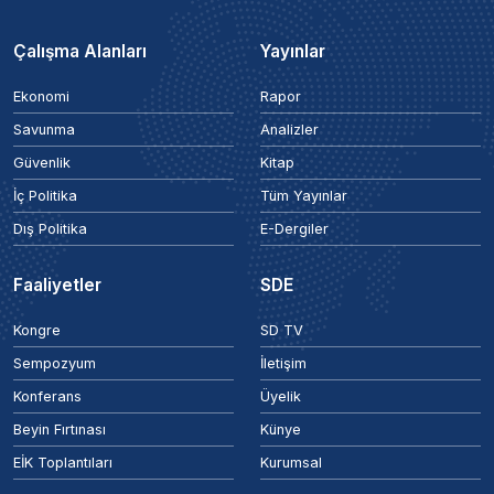
Çalışma Alanları
Yayınlar
Ekonomi
Rapor
Savunma
Analizler
Güvenlik
Kitap
İç Politika
Tüm Yayınlar
Dış Politika
E-Dergiler
Faaliyetler
SDE
Kongre
SD TV
Sempozyum
İletişim
Konferans
Üyelik
Beyin Fırtınası
Künye
EİK Toplantıları
Kurumsal