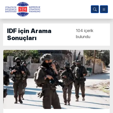
IDF için Arama
104 içerik
bulundu
Sonuçları