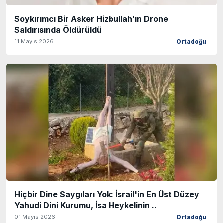
Soykırımcı Bir Asker Hizbullah’ın Drone
Saldırısında Öldürüldü
11 Mayıs 2026
Ortadoğu
Hiçbir Dine Saygıları Yok: İsrail'in En Üst Düzey
Yahudi Dini Kurumu, İsa Heykelinin ..
01 Mayıs 2026
Ortadoğu