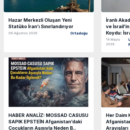
Hazar Merkezli Oluşan Yeni
İranlı Aka
Statüko İran’ı Sınırlandırıyor
ve İsrail’
Koydu: İsr
06 Ağustos 2026
Ortadoğu
14 Mayıs
U
2026
P
HABER ANALİZ: MOSSAD CASUSU
Her Daim K
SAPIK EPSTEİN Afganistan’daki
Afganistan
Çocukların Aşısıyla Neden B..
Arayışları