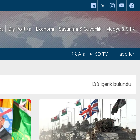
ika
Dış Politika
Ekonomi
Savunma & Güvenlik
Medya & STK
Ara
SD TV
Haberler
133 içerik bulundu