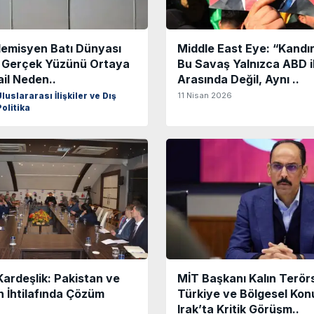
demisyen Batı Dünyası
Middle East Eye: “Kandır
in Gerçek Yüzünü Ortaya
Bu Savaş Yalnızca ABD il
ail Neden..
Arasında Değil, Aynı ..
11 Nisan 2026
luslararası İlişkiler ve Dış
olitika
ardeşlik: Pakistan ve
MİT Başkanı Kalın Terör
 İhtilafında Çözüm
Türkiye ve Bölgesel Konula
Irak’ta Kritik Görüşm..