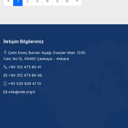
«
1
2
3
4
5
6
»
İletişim Bilgilerimiz
Çetin Emeç Bulvarı Aşağı Öveçler Mah. 1330.
Cad. No:12, 06460 Çankaya - Ankara
+90 312 473 80 41
+90 312 473 80 46
+90 530 926 41 13
sde@sde.org.tr