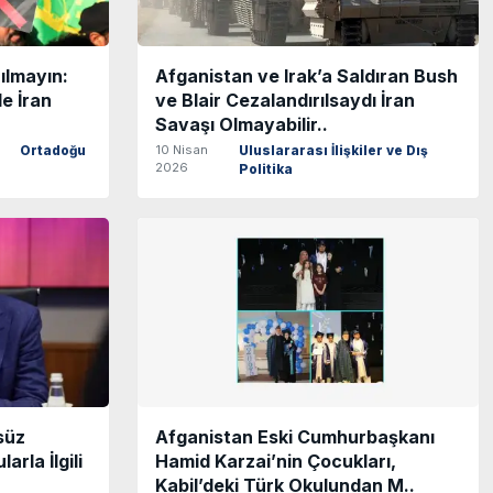
ılmayın:
Afganistan ve Irak’a Saldıran Bush
e İran
ve Blair Cezalandırılsaydı İran
Savaşı Olmayabilir..
10 Nisan
Ortadoğu
Uluslararası İlişkiler ve Dış
2026
Politika
süz
Afganistan Eski Cumhurbaşkanı
rla İlgili
Hamid Karzai’nin Çocukları,
Kabil’deki Türk Okulundan M..