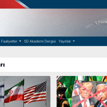
İç Polit
Faaliyetler
SD Akademi Dergisi
Yayınlar
rı