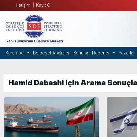
İletişim
Kayıt Ol
Kurumsal
Bölgesel Analizler
Konular
Haberler
Yazarlar
Hamid Dabashi için Arama Sonuçla