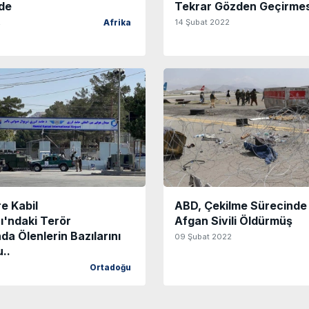
de
Tekrar Gözden Geçirmesi
2
14 Şubat 2022
Afrika
e Kabil
ABD, Çekilme Sürecinde
ı'ndaki Terör
Afgan Sivili Öldürmüş
nda Ölenlerin Bazılarını
09 Şubat 2022
..
Ortadoğu