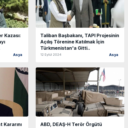
er Kazası:
Taliban Başbakanı, TAPI Projesinin
ayı
Açılış Törenine Katılmak İçin
.
Türkmenistan'a Gitti..
12 Eylül 2024
Asya
Asya
t Kararını
ABD, DEAŞ-H Terör Örgütü