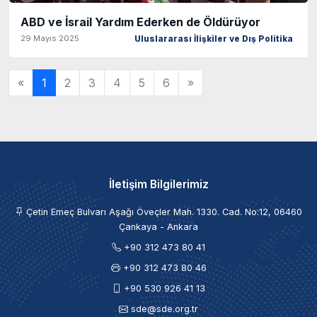
ABD ve İsrail Yardım Ederken de Öldürüyor
29 Mayıs 2025
Uluslararası İlişkiler ve Dış Politika
«
1
2
3
4
5
6
»
İletişim Bilgilerimiz
Çetin Emeç Bulvarı Aşağı Öveçler Mah. 1330. Cad. No:12, 06460
Çankaya - Ankara
+90 312 473 80 41
+90 312 473 80 46
+90 530 926 41 13
sde@sde.org.tr