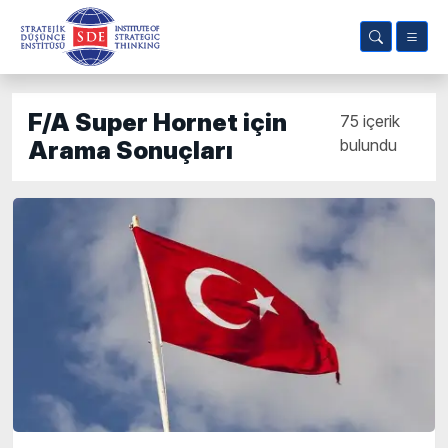
F/A Super Hornet için
75 içerik
bulundu
Arama Sonuçları