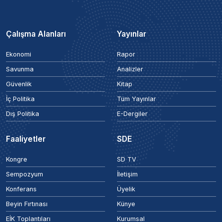
Çalışma Alanları
Yayınlar
Ekonomi
Rapor
Savunma
Analizler
Güvenlik
Kitap
İç Politika
Tüm Yayınlar
Dış Politika
E-Dergiler
Faaliyetler
SDE
Kongre
SD TV
Sempozyum
İletişim
Konferans
Üyelik
Beyin Fırtınası
Künye
EİK Toplantıları
Kurumsal