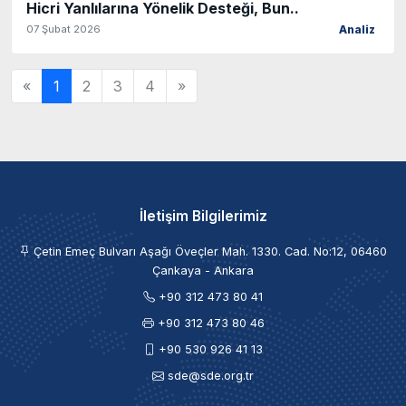
Hicri Yanlılarına Yönelik Desteği, Bun..
07 Şubat 2026
Analiz
«
1
2
3
4
»
İletişim Bilgilerimiz
Çetin Emeç Bulvarı Aşağı Öveçler Mah. 1330. Cad. No:12, 06460
Çankaya - Ankara
+90 312 473 80 41
+90 312 473 80 46
+90 530 926 41 13
sde@sde.org.tr