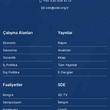
+90 530 926 41 13
sde@sde.org.tr
Çalışma Alanları
Yayınlar
Ekonomi
Rapor
Savunma
Analizler
Güvenlik
Kitap
İç Politika
Tüm Yayınlar
Dış Politika
E-Dergiler
Faaliyetler
SDE
Kongre
SD TV
Sempozyum
İletişim
Konferans
Üyelik