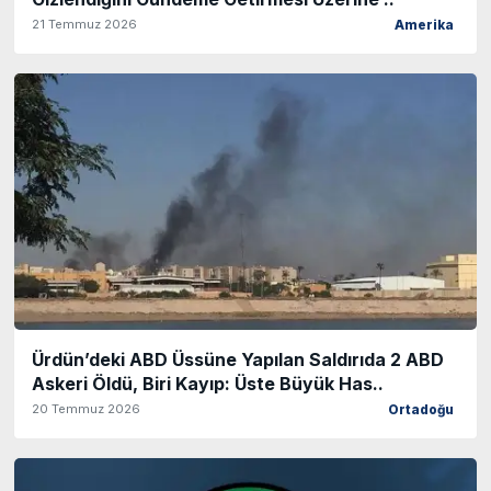
21 Temmuz 2026
Amerika
Ürdün’deki ABD Üssüne Yapılan Saldırıda 2 ABD
Askeri Öldü, Biri Kayıp: Üste Büyük Has..
20 Temmuz 2026
Ortadoğu