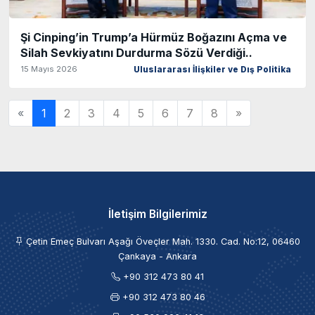
Şi Cinping’in Trump’a Hürmüz Boğazını Açma ve
Silah Sevkiyatını Durdurma Sözü Verdiği..
15 Mayıs 2026
Uluslararası İlişkiler ve Dış Politika
«
1
2
3
4
5
6
7
8
»
İletişim Bilgilerimiz
Çetin Emeç Bulvarı Aşağı Öveçler Mah. 1330. Cad. No:12, 06460
Çankaya - Ankara
+90 312 473 80 41
+90 312 473 80 46