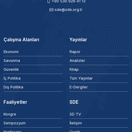
+90 530 926 41 13
sde@sde.org.tr
Çalışma Alanları
Yayınlar
Ekonomi
Rapor
Savunma
Analizler
Güvenlik
Kitap
İç Politika
Tüm Yayınlar
Dış Politika
E-Dergiler
Faaliyetler
SDE
Kongre
SD TV
Sempozyum
İletişim
Konferans
Üyelik