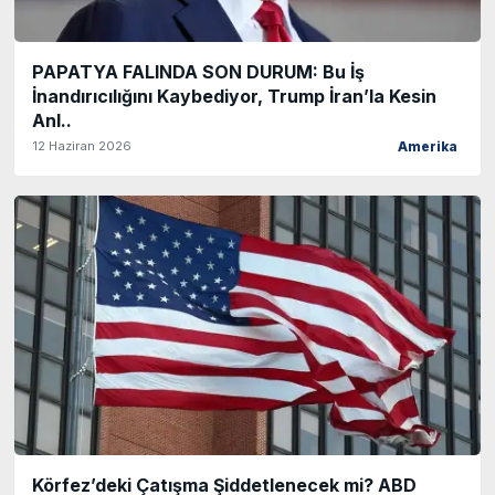
PAPATYA FALINDA SON DURUM: Bu İş
İnandırıcılığını Kaybediyor, Trump İran’la Kesin
Anl..
12 Haziran 2026
Amerika
Körfez’deki Çatışma Şiddetlenecek mi? ABD