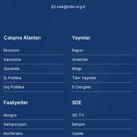
sde@sde.org.tr
Çalışma Alanları
Yayınlar
Ekonomi
Rapor
Savunma
Analizler
Güvenlik
Kitap
İç Politika
Tüm Yayınlar
Dış Politika
E-Dergiler
Faaliyetler
SDE
Kongre
SD TV
Sempozyum
İletişim
Konferans
Üyelik