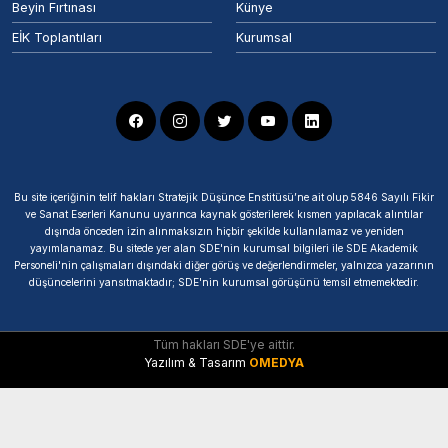
Beyin Fırtınası
Künye
EİK Toplantıları
Kurumsal
Bu site içeriğinin telif hakları Stratejik Düşünce Enstitüsü’ne ait olup 5846 Sayılı Fikir
ve Sanat Eserleri Kanunu uyarınca kaynak gösterilerek kısmen yapılacak alıntılar
dışında önceden izin alınmaksızın hiçbir şekilde kullanılamaz ve yeniden
yayımlanamaz. Bu sitede yer alan SDE'nin kurumsal bilgileri ile SDE Akademik
Personeli'nin çalışmaları dışındaki diğer görüş ve değerlendirmeler, yalnızca yazarının
düşüncelerini yansıtmaktadır; SDE'nin kurumsal görüşünü temsil etmemektedir.
Tüm hakları SDE'ye aittir.
Yazılım & Tasarım
OMEDYA