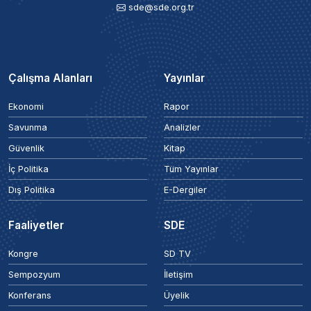
sde@sde.org.tr
Çalışma Alanları
Yayınlar
Ekonomi
Rapor
Savunma
Analizler
Güvenlik
Kitap
İç Politika
Tüm Yayınlar
Dış Politika
E-Dergiler
Faaliyetler
SDE
Kongre
SD TV
Sempozyum
İletişim
Konferans
Üyelik