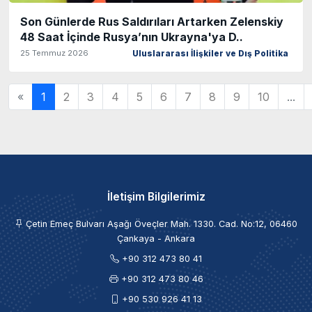
Son Günlerde Rus Saldırıları Artarken Zelenskiy
48 Saat İçinde Rusya’nın Ukrayna'ya D..
25 Temmuz 2026
Uluslararası İlişkiler ve Dış Politika
«
1
2
3
4
5
6
7
8
9
10
...
İletişim Bilgilerimiz
Çetin Emeç Bulvarı Aşağı Öveçler Mah. 1330. Cad. No:12, 06460
Çankaya - Ankara
+90 312 473 80 41
+90 312 473 80 46
+90 530 926 41 13