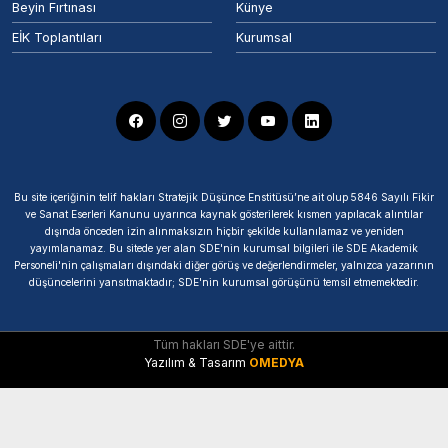
Beyin Fırtınası
Künye
EİK Toplantıları
Kurumsal
Bu site içeriğinin telif hakları Stratejik Düşünce Enstitüsü’ne ait olup 5846 Sayılı Fikir
ve Sanat Eserleri Kanunu uyarınca kaynak gösterilerek kısmen yapılacak alıntılar
dışında önceden izin alınmaksızın hiçbir şekilde kullanılamaz ve yeniden
yayımlanamaz. Bu sitede yer alan SDE'nin kurumsal bilgileri ile SDE Akademik
Personeli'nin çalışmaları dışındaki diğer görüş ve değerlendirmeler, yalnızca yazarının
düşüncelerini yansıtmaktadır; SDE'nin kurumsal görüşünü temsil etmemektedir.
Tüm hakları SDE'ye aittir.
Yazılım & Tasarım
OMEDYA