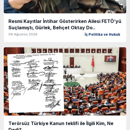
Resmi Kayıtlar İntihar Gösterirken Ailesi FETÖ’yü
Suçlamıştı, Gürlek, Behçet Oktay Do..
06 Ağustos 2026
İç Politika ve Hukuk
Terörsüz Türkiye Kanun teklifi ile İlgili Kim, Ne
Dedi?