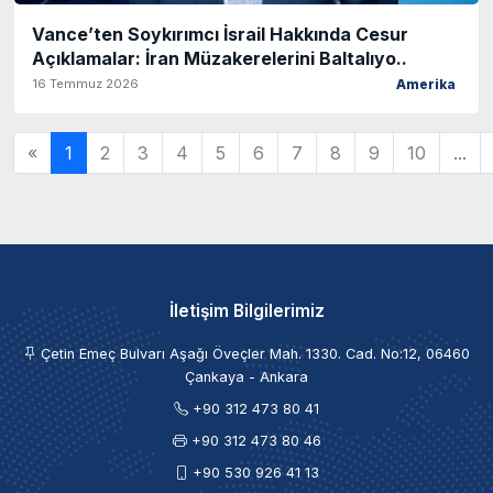
Vance’ten Soykırımcı İsrail Hakkında Cesur
Açıklamalar: İran Müzakerelerini Baltalıyo..
16 Temmuz 2026
Amerika
«
1
2
3
4
5
6
7
8
9
10
...
İletişim Bilgilerimiz
Çetin Emeç Bulvarı Aşağı Öveçler Mah. 1330. Cad. No:12, 06460
Çankaya - Ankara
+90 312 473 80 41
+90 312 473 80 46
+90 530 926 41 13