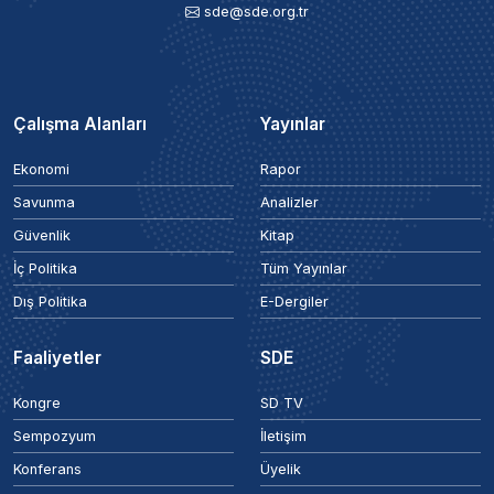
sde@sde.org.tr
Çalışma Alanları
Yayınlar
Ekonomi
Rapor
Savunma
Analizler
Güvenlik
Kitap
İç Politika
Tüm Yayınlar
Dış Politika
E-Dergiler
Faaliyetler
SDE
Kongre
SD TV
Sempozyum
İletişim
Konferans
Üyelik