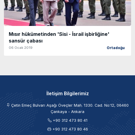
Mısır hükümetinden 'Sisi - İsrail işbirliğine'
sansür çabası
06 Ocak 2019
Ortadoğu
İletişim Bilgilerimiz
Çetin Emeç Bulvarı Aşağı Öveçler Mah. 1330. Cad. No:12, 06460
Çankaya - Ankara
+90 312 473 80 41
+90 312 473 80 46