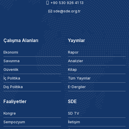
+90 530 926 41 13
sde@sde.org.tr
Çalışma Alanları
Yayınlar
Ekonomi
Rapor
Savunma
Analizler
Güvenlik
Kitap
İç Politika
Tüm Yayınlar
Dış Politika
E-Dergiler
Faaliyetler
SDE
Kongre
SD TV
Sempozyum
İletişim