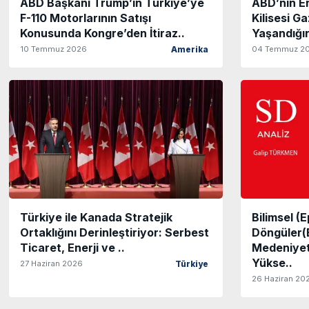
ABD Başkanı Trump’ın Türkiye’ye
ABD’nin E
F-110 Motorlarının Satışı
Kilisesi G
Konusunda Kongre’den İtiraz..
Yaşandığın
10 Temmuz 2026
04 Temmuz 2
Amerika
Türkiye ile Kanada Stratejik
Bilimsel (
Ortaklığını Derinleştiriyor: Serbest
Döngüler(B
Ticaret, Enerji ve ..
Medeniyetl
Yükse..
27 Haziran 2026
Türkiye
26 Haziran 20