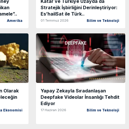
üney
Katar ve Türkiye Uzayda da
rikan
Stratejik İşbirliğini Derinleştiriyor:
amele”..
Es’hailSat ile Türk..
01 Temmuz 2026
Amerika
Bilim ve Teknoloji
n Olarak
Yapay Zekayla Sıradanlaşan
eleceğin
Deepfake Videolar İnsanlığı Tehdit
Ediyor
17 Haziran 2026
a Ekonomisi
Bilim ve Teknoloji