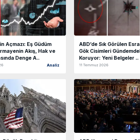
min Açmazı: Eş Güdüm
ABD’de Sık Görülen Esra
rmayenin Akış, Hak ve
Gök Cisimleri Gündemdek
asında Denge A..
Koruyor: Yeni Belgeler ..
26
11 Temmuz 2026
Analiz