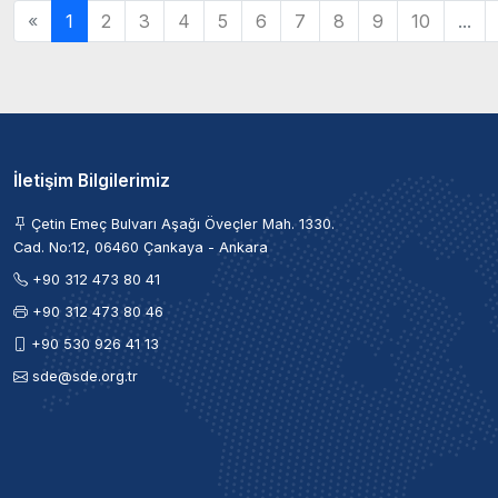
«
1
2
3
4
5
6
7
8
9
10
...
İletişim Bilgilerimiz
Çetin Emeç Bulvarı Aşağı Öveçler Mah. 1330.
Cad. No:12, 06460 Çankaya - Ankara
+90 312 473 80 41
+90 312 473 80 46
+90 530 926 41 13
sde@sde.org.tr