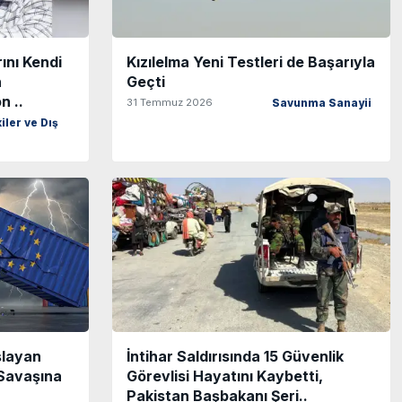
ını Kendi
Kızılelma Yeni Testleri de Başarıyla
n
Geçti
n ..
31 Temmuz 2026
Savunma Sanayii
iler ve Dış
şlayan
İntihar Saldırısında 15 Güvenlik
Savaşına
Görevlisi Hayatını Kaybetti,
Pakistan Başbakanı Şeri..