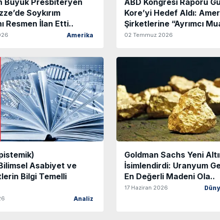
n Büyük Presbiteryen
ABD Kongresi Raporu G
azze’de Soykırım
Kore’yi Hedef Aldı: Ame
ı Resmen İlan Etti..
Şirketlerine “Ayrımcı Mu
026
02 Temmuz 2026
Amerika
Epistemik)
Goldman Sachs Yeni Altı
ilimsel Asabiyet ve
İsimlendirdi: Uranyum G
erin Bilgi Temelli
En Değerli Madeni Ola..
17 Haziran 2026
Düny
26
Analiz