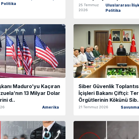
Politika
25 Temmuz
Uluslararası İlişk
2026
Politika
şkanı Maduro’yu Kaçıran
Siber Güvenlik Toplantı
uela’nın 13 Milyar Dolar
İçişleri Bakanı Çiftçi: Te
rini d..
Örgütlerinin Kökünü Sib.
026
21 Temmuz 2026
Amerika
Savunma 