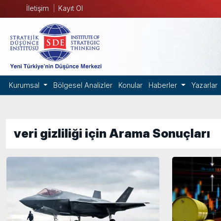
İletişim
Kayıt Ol
Kurumsal
Bölgesel Analizler
Konular
Haberler
Yazarlar
veri gizliliği için Arama Sonuçları