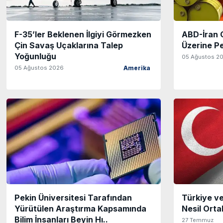
F-35’ler Beklenen İlgiyi Görmezken
ABD-İran G
Çin Savaş Uçaklarına Talep
Üzerine Pe
Yoğunluğu
05 Ağustos 2
05 Ağustos 2026
Amerika
Pekin Üniversitesi Tarafından
Türkiye ve
Yürütülen Araştırma Kapsamında
Nesil Ortak
Bilim İnsanları Beyin Hı..
27 Temmuz