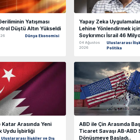
eriliminin Yatışması
Yapay Zeka Uygulamalar
trol Düştü Altın Yükseldi
Lehine Yönlendirmek içi
Soykırımcı İsrail 46 Milyo
026
Dünya Ekonomisi
04 Ağustos
Uluslararası İlişk
2026
Politika
 Katar Arasında Yeni
ABD ile Çin Arasında Ba
 Uydu İşbirliği
Ticaret Savaşı AB-ABD 
Dönüşmeye Başladı..
Uluslararası İlişkiler ve Dış