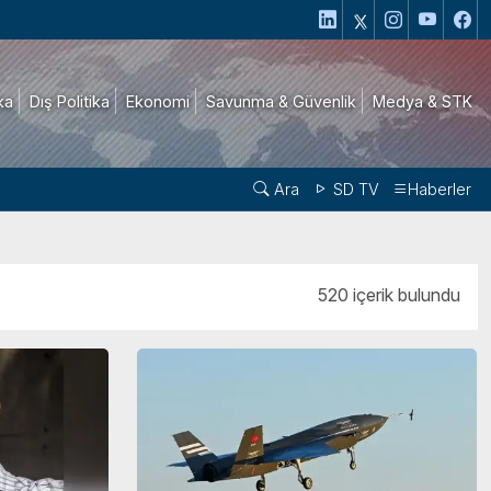
ika
Dış Politika
Ekonomi
Savunma & Güvenlik
Medya & STK
Ara
SD TV
Haberler
520 içerik bulundu