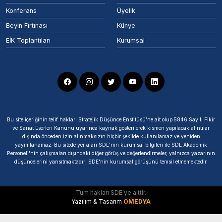
Konferans
Üyelik
Beyin Fırtınası
Künye
EİK Toplantıları
Kurumsal
Bu site içeriğinin telif hakları Stratejik Düşünce Enstitüsü’ne ait olup 5846 Sayılı Fikir
ve Sanat Eserleri Kanunu uyarınca kaynak gösterilerek kısmen yapılacak alıntılar
dışında önceden izin alınmaksızın hiçbir şekilde kullanılamaz ve yeniden
yayımlanamaz. Bu sitede yer alan SDE'nin kurumsal bilgileri ile SDE Akademik
Personeli'nin çalışmaları dışındaki diğer görüş ve değerlendirmeler, yalnızca yazarının
düşüncelerini yansıtmaktadır; SDE'nin kurumsal görüşünü temsil etmemektedir.
Tüm hakları SDE'ye aittir.
Yazılım & Tasarım
OMEDYA