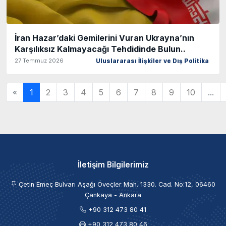
İran Hazar’daki Gemilerini Vuran Ukrayna’nın
Karşılıksız Kalmayacağı Tehdidinde Bulun..
27 Temmuz 2026
Uluslararası İlişkiler ve Dış Politika
«
1
2
3
4
5
6
7
8
9
10
...
İletişim Bilgilerimiz
Çetin Emeç Bulvarı Aşağı Öveçler Mah. 1330. Cad. No:12, 06460
Çankaya - Ankara
+90 312 473 80 41
+90 312 473 80 46